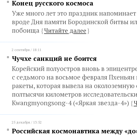
Конец русского космоса
Уже много лет это праздник напоминает
вроде Дня памяти Бородинской битвы и
побоища
{
Читайте далее
}
2 сентября / 18:11
Чучхе санкций не боится
Корейский полуостров вновь в эпицентре
с седьмого на восьмое февраля Пхеньян 
ракеты, которая вывела на околоземную 
полтысячи километров исследовательск
Kwangmyongsong-4 («Яркая звезда-4»)
{
Ч
25 декабря / 13:52
Российская космонавтика между «до»