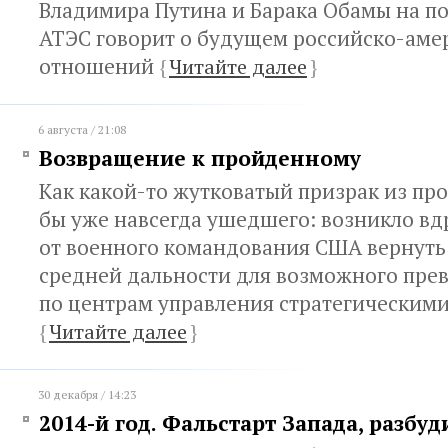
Владимира Путина и Барака Обамы на п
АТЭС говорит о будущем российско-аме
отношений
{
Читайте далее
}
6 августа / 21:08
Возвращение к пройденному
Как какой-то жутковатый призрак из про
бы уже навсегда ушедшего: возникло в
от военного командования США вернуть 
средней дальности для возможного пре
по центрам управления стратегическими
{
Читайте далее
}
30 декабря / 14:23
2014-й год. Фальстарт Запада, разб