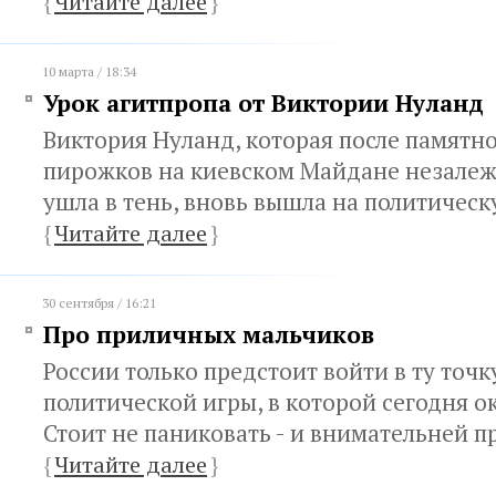
{
Читайте далее
}
10 марта / 18:34
Урок агитпропа от Виктории Нуланд
Виктория Нуланд, которая после памятн
пирожков на киевском Майдане незалеж
ушла в тень, вновь вышла на политичес
{
Читайте далее
}
30 сентября / 16:21
Про приличных мальчиков
России только предстоит войти в ту точ
политической игры, в которой сегодня о
Стоит не паниковать - и внимательней п
{
Читайте далее
}