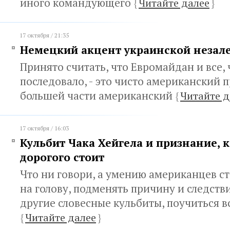
иного командующего
{
Читайте далее
}
17 октября / 21:35
Немецкий акцент украинской незал
Принято считать, что Евромайдан и все, 
последовало, - это чисто американский п
большей части американский
{
Читайте д
17 октября / 16:03
Кульбит Чака Хейгела и признание, 
дорогого стоит
Что ни говори, а умению американцев ста
на голову, подменять причину и следств
другие словесные кульбиты, поучиться в
{
Читайте далее
}