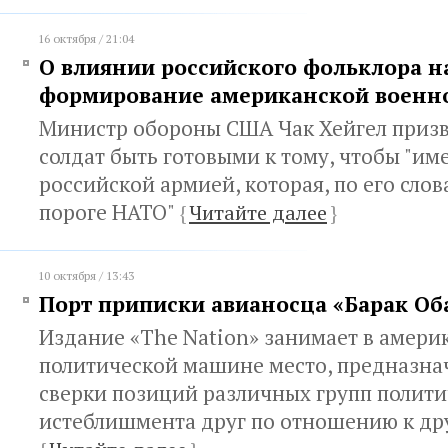
16 октября / 21:04
О влиянии российского фольклора н
формирование американской военно
Министр обороны США Чак Хейгел приз
солдат быть готовыми к тому, чтобы "име
российской армией, которая, по его слова
пороге НАТО"
{
Читайте далее
}
10 октября / 13:43
Порт приписки авианосца «Барак Об
Издание «The Nation» занимает в амери
политической машине место, предназна
сверки позиций различных групп полити
истеблишмента друг по отношению к др