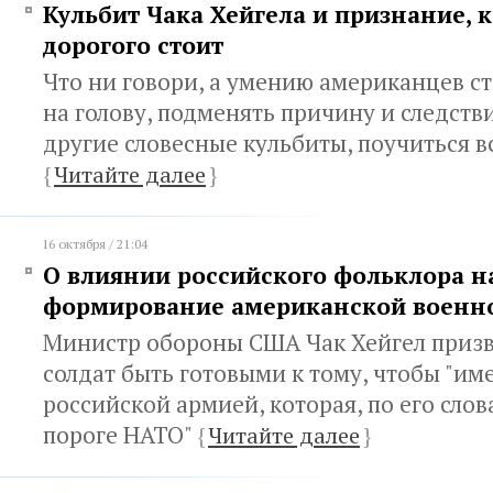
Кульбит Чака Хейгела и признание, 
дорогого стоит
Что ни говори, а умению американцев ста
на голову, подменять причину и следств
другие словесные кульбиты, поучиться в
{
Читайте далее
}
16 октября / 21:04
О влиянии российского фольклора н
формирование американской военно
Министр обороны США Чак Хейгел приз
солдат быть готовыми к тому, чтобы "име
российской армией, которая, по его слова
пороге НАТО"
{
Читайте далее
}