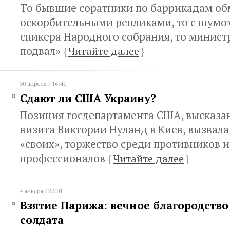
То бывшие соратники по баррикадам о
оскорбительными репликами, то с шумо
спикера Народного собрания, то министр
подвал»
{
Читайте далее
}
30 апреля / 16:41
Сдают ли США Украину?
Позиция госдепартамента США, высказан
визита Виктории Нуланд в Киев, вызвала
«своих», торжество среди противников и
профессионалов
{
Читайте далее
}
4 января / 20:01
Взятие Парижа: вечное благородство
солдата