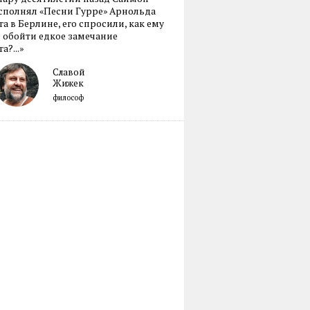
сполнял «Песни Гурре» Арнольда
а в Берлине, его спросили, как ему
 обойти едкое замечание
а?...»
Славой
Жижек
философ