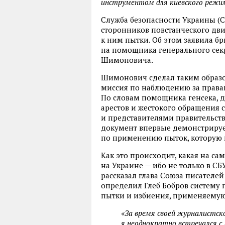
инструментом для киевского режи
Служба безопасности Украины (
сторонников повстанческого дви
к ним пытки. Об этом заявила бр
на помощника генерального сек
Шимоновича.
Шимонович сделал таким образо
миссия по наблюдению за права
По словам помощника генсека, д
арестов и жестокого обращения 
и представителями правительст
документ впервые демонстрируе
по применению пыток, которую
Как это происходит, какая на с
на Украине — ибо не только в СБ
рассказал глава Союза писателей
определил Глеб Бобров систему
пытки и избиения, применяемую
«За время своей журналистск
я неоднократно встречался с 