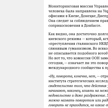
Мониторинговая миссия Управле
человека была направлена на Укр
офисами в Киеве, Донецке, Днепр
Она следит за соблюдением пра
соприкосновения в Донбассе.
Как видно, она достаточно долго
киевского режима — который, кс
«преступления сталинского НКВ
слюнявым гуманизмом. Во всяком
не описывается подобного всео
Но вот то, что комиссия ООН за
сегодня, — означает ли это пово
международного сообщества к п
«Ну, поворота, конечно, нет
, — от
института стратегических иссл
свидетельство того, что действия 
начинают, наконец, влиять на межд
недовольство и даже раздражение. 
можно назвать поворотом или рад
говорить не приходится, но какие