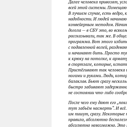
Далее человека привозят, ус
всей этой системы. Помещают
В лучшем случае, есть ведро
надобности. И людей начинаю
конвейерным методом. Начина
догола — в СБУ это, во всяком
рассказывали, так же. В общ
программа. Вот этого избито
с подавленной волей, раздев
и начинают бить. Просто туп
к крюку на потолке, к армату
в спортзале, которые, кстати
Пристёгивают так человека 
ногами и руками. Люди, кото
балаклав. Бьют сразу несколь
быстро забивают задержанног
не состоянии что-либо сообр
После чего ему дают его „пок
тут забьём насмерть“. И всё
им пишут, сразу. Некоторые 
правило, абсолютно бесполе
абсолютно невозможно. Это 