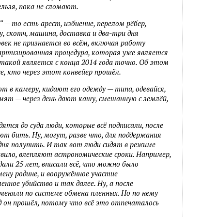
ельзя, пока не сломают.
— то есть арест, избиение, перелом рёбер,
у, скотч, машина, доставка и два-три дня
овек не признается во всём, включая работу
артизированная процедура, которая уже является
 такой является с конца 2014 года точно. Об этом
е, кто через этот конвейер прошёл.
 в камеру, кидают его одежду — типа, одевайся,
мят — через день дают кашу, смешанную с землёй,
тся до суда люди, которые всё подписали, после
ют бить. Ну, могут, разве что, для поддержания
и дня полупить. И так вот люди сидят в режиме
равило, влепляют астрономические сроки. Например,
ли 25 лет, вписали всё, что можно было
мену родине, и вооружённое участие
нное убийство и так далее. Ну, а после
бменяли по системе обмена пленных. Но по нему
 ад он прошёл, потому что всё это отпечаталось