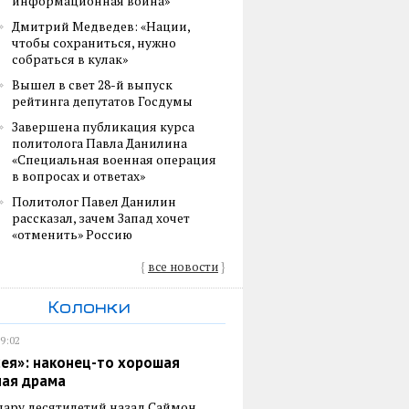
информационная война»
Дмитрий Медведев: «Нации,
чтобы сохраниться, нужно
собраться в кулак»
Вышел в свет 28-й выпуск
рейтинга депутатов Госдумы
Завершена публикация курса
политолога Павла Данилина
«Специальная военная операция
в вопросах и ответах»
Политолог Павел Данилин
рассказал, зачем Запад хочет
«отменить» Россию
{
все новости
}
Колонки
19:02
ея»: наконец-то хорошая
ная драма
пару десятилетий назад Саймон