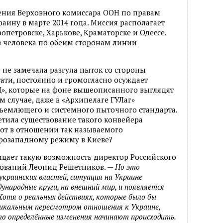
ния Верховного комиссара ООН по правам
аину в марте 2014 года. Миссия располагает
опетровске, Харькове, Краматорске и Одессе.
в человека по обеим сторонам линии
 не замечала разгула пыток со стороны
тати, постоянно и громогласно осуждает
Д», которые на фоне вышеописанного выглядят
 случае, даже в «Архипелаге ГУЛаг»
бъемлющего и системного пыточного стандарта.
метила существование такого конвейера
рот в отношении так называемого
розападному режиму в Киеве?
рицает такую возможность директор Российского
едований Леонид Решетников. —
Но это
украинских властей, ситуация на Украине
ународные круги, на внешний мир, и появляется
Хотя о реальных действиях, которые было бы
икальным пересмотром отношения к Украине,
-то определённые изменения начинают происходить.