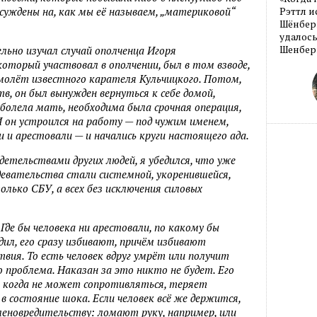
суждены на, как мы её называем, „материковой“
Рэттл и
Шёнберг
удалось
Шенберг
льно изучал случай ополченца Игоря
оторый участвовал в ополчении, был в том взводе,
амолёт известного карателя Кульчицкого. Потом,
в, он был вынужден вернуться к себе домой,
болела мать, необходима была срочная операция,
И он устроился на работу — под чужим именем,
и и арестовали — и начались круги настоящего ада.
идетельствами других людей, я убедился, что уже
здевательства стали системной, укоренившейся,
лько СБУ, а всех без исключения силовых
де бы человека ни арестовали, по какому бы
дил, его сразу избивают, причём избивают
твия. То есть человек вдруг умрёт или получит
го проблема. Наказан за это никто не будет. Его
, когда не может сопротивляться, теряет
в состояние шока. Если человек всё же держится,
еновредительству: ломают руку, например, или