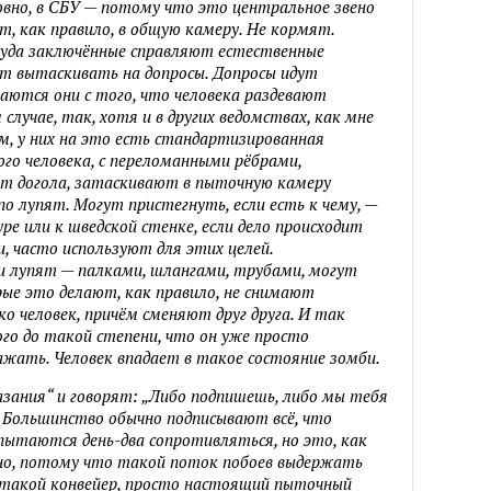
ловно, в СБУ — потому что это центральное звено
, как правило, в общую камеру. Не кормят.
, куда заключённые справляют естественные
т вытаскивать на допросы. Допросы идут
ются они с того, что человека раздевают
 случае, так, хотя и в других ведомствах, как мне
ем, у них на это есть стандартизированная
го человека, с переломанными рёбрами,
ают догола, затаскивают в пыточную камеру
о лупят. Могут пристегнуть, если есть к чему, —
ре или к шведской стенке, если дело происходит
, часто используют для этих целей.
и лупят — палками, шлангами, трубами, могут
рые это делают, как правило, не снимают
ко человек, причём сменяют друг друга. И так
о до такой степени, что он уже просто
ажать. Человек впадает в такое состояние зомби.
азания“ и говорят: „Либо подпишешь, либо мы тебя
. Большинство обычно подписывают всё, что
пытаются день-два сопротивляться, но это, как
зно, потому что такой поток побоев выдержать
такой конвейер, просто настоящий пыточный