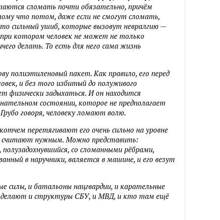
ытаются сломать почти обязательно, причём
ому что потом, даже если не смогут сломать,
сто сильный ушиб, которые вызовут невралгию —
, при котором человек не может не только
чего делать. То есть для него сама жизнь
ву полиэтиленовый пакет. Как правило, его перед
овек, и без того избитый до полуживого
ет физически задыхаться. И он находится
знательном состоянии, которое не предполагает
Грубо говоря, человеку ломают волю.
скотчем перетягивают его очень сильно на уровне
а считают нужным. Можно представить:
н, полузадохнувшийся, со сломанными рёбрами,
анный в наручники, валяется в машине, и его везут
 силы, и батальоны нацгвардии, и карательные
 делают и структуры СБУ, и МВД, и кто там ещё