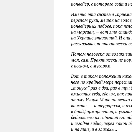
конвейер, с которого сойти н
Именно эта система „приёма“ 
перелом руки, мешок на голов
конвейерных побоев, пока чел
на марсиан, — вот это станд
на Украине эталонной. И она
рассказывают практически вс
Потом человека отволакивают
мол, сам. Практически не кор
с песком, с мусором.
Вот в таком положении находя
чего по крайней мере переста
„тонуса“ раз в два, раз в тр
ожидания суда, где им, как п
этому Игорю Мирошниченко да
вписать, — и терроризм, и из
в бандформировании, и умышле
дебальцевских событий его о
и сегодня видно, через какой
и на лице, и в глазах»…