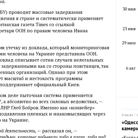
ма.
30 июл
СБУ) проводит массовые задержания
жения в стране и систематически применяет
итанская газета Times со ссылкой
23 июл
ретаря ООН по правам человека Ивана
29 июн
м утечку из доклада, который мониторинговая
ми человека на Украине представила ООН.
оклад описывает сотни случаев нелегальных
с задержанными как со стороны повстанцев, так
6 авг
венных организаций. Однако при этом
т масштаб и жестокость программы
 поддерживает официальный Киев.
амом деле пыточная система применяется
У, а абсолютно во всех силовых ведомствах, —
 ЛНР Глеб Бобров. Именно как «конвейер»
 подавления пленных и инакомыслящих через
8 июля / 
 на Украине.
«Одисс
камер
ой деятельности, —
рассказал он,
—
людьми, которые побывали либо в плену, либо под
«Когда 