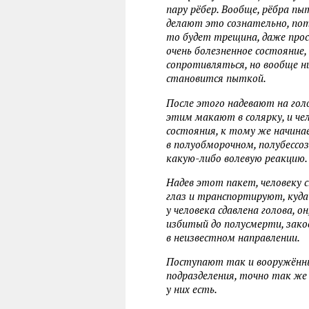
пару рёбер. Вообще, рёбра п
делают это сознательно, пот
то будет трещина, даже про
очень болезненное состояние
сопротивляться, но вообще ни
становится пыткой.
После этого надевают на голо
этим макают в солярку, и чел
состояния, к тому же начина
в полуобморочном, полубессо
какую-либо волевую реакцию. 
Надев этот пакет, человеку 
глаз и транспортируют, куд
у человека сдавлена голова, о
избитый до полусмерти, заков
в неизвестном направлении.
Поступают так и вооружённые
подразделения, точно так же
у них есть.