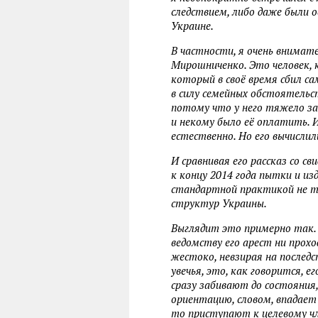
следствием, либо даже были о
Украине.
В частности, я очень внимате
Мирошниченко. Это человек, к
который в своё время сбил с
в силу семейных обстоятельст
потому что у него тяжело за
и некому было её оплатить. 
естественно. Но его вычислил
И сравнивая его рассказ со св
к концу 2014 года пытки и и
стандартной практикой не то
структур Украины.
Выглядит это примерно так. Г
ведомству его арест ни прохо
жестоко, невзирая на последс
увечья, это, как говорится, е
сразу забивают до состояния
ориентацию, словом, впадает 
то приступают к целевому чл