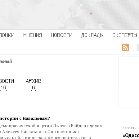
ЛОНКИ
МНЕНИЯ
НОВОСТИ
ДОКЛАДЫ
ЭКСПЕРТЫ
льный
ВОСТИ
АРХИВ
(16)
(6)
 истории с Навальным?
Демократической партии Джозеф Байден сделал
8 июля / 
 Алексея Навального. Оно настолько
«Одисс
а мысль об… иностранном вмешательстве в