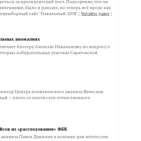
ться за президентский пост. Подозрение, что он
аявлениями, было и раньше, но теперь всё вроде как
редвыборный сайт "Навальный-2018"
{
Читайте далее
}
альных аномалиях
твечает блогеру Алексею Навальному по вопросу о
торых избирательных участках Саратовской
ектор Центра политического анализа Вячеслав
ный — плоть от плоти сети отечественного
ейсов из «расследования» ФБК
анализа Павел Данилин в колонке для noteru.com