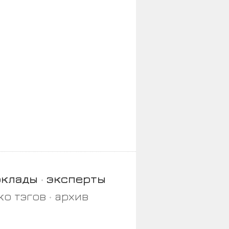
оклады
эксперты
ко тэгов
архив