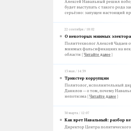
Алексей Навальный решил поборо
будет выступать с такого рода з
серьёзно: запущен настоящий п
22 сентября / 18:02
О некоторых мнимых электор
Политтехнолог Алексей Чадаев о
мнимых фальсификациях на неко
области
{
Читайте далее
}
13 мая / 14:39
Трикстер коррупции
Политолог, исполнительный дир
Данилов — о том, почему Наваль
непотизма
{
Читайте далее
}
30 марта / 12:07
Как врет Навальный: разбор к
Директор Центра политического 