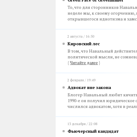
То, что для сторонников Навальн
неделе мы, к своему огорчению,
открывшегося идиотизма и хам
2 августа / 16:50
Кировский лес
В том, что Навальный действите
политической мысли, не сомнев
{
Читайте далее
}
2 февраля / 19:49
Адвокат вне закона
Блогер Навальный любит кичить
1990-е он получил юридическое о
числился адвокатом, хотя в реал
13 декабря / 22:08
Фьючерсный кандидат