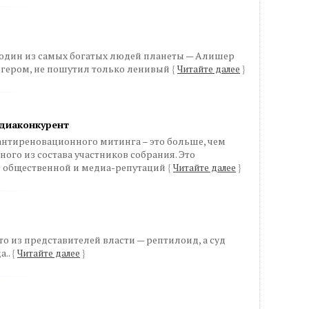
 один из самых богатых людей планеты — Алишер
огером, не пошутил только ленивый
{
Читайте далее
}
едиаконкурент
антиреновационного митинга – это больше, чем
ого из состава участников собрания. Это
 общественной и медиа-репутаций
{
Читайте далее
}
то из представителей власти — рептилоид, а суд
а..
{
Читайте далее
}