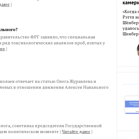
камер
далее
}
«Когда 
Рэттл и
Шёнберг
удалось
ального?
Шенберг
равительство ФРГ заявило, что специальная
 ряд токсикологических анализов проб, взятых у
лее
}
олаев отвечает на статью Олега Журавлева и
 левых в отношении движения Алексея Навального
лога, советника председателя Государственной
ущем политическом моменте
{
Читайте далее
}