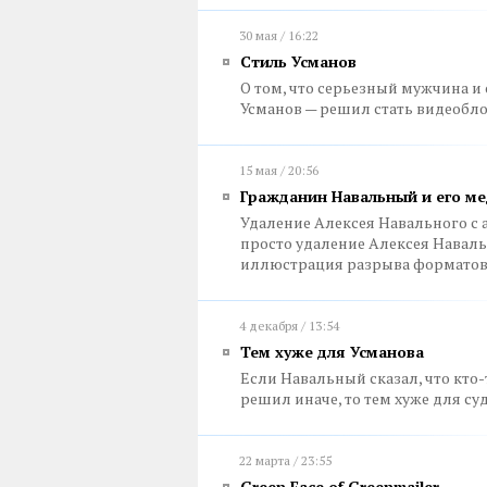
30 мая / 16:22
Стиль Усманов
О том, что серьезный мужчина и
Усманов — решил стать видеобл
15 мая / 20:56
Гражданин Навальный и его м
Удаление Алексея Навального с 
просто удаление Алексея Навальн
иллюстрация разрыва форматов
4 декабря / 13:54
Тем хуже для Усманова
Если Навальный сказал, что кто-
решил иначе, то тем хуже для суд
22 марта / 23:55
Green Face of Greenmailer