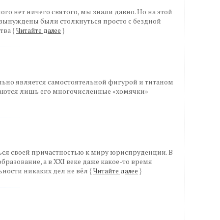
ого нет ничего святого, мы знали давно. Но на этой
 вынуждены были столкнуться просто с бездной
ства
{
Читайте далее
}
льно является самостоятельной фигурой и титаном
аются лишь его многочисленные «хомячки»
ся своей причастностью к миру юриспруденции. В
бразование, а в XXI веке даже какое-то время
ьности никаких дел не вёл
{
Читайте далее
}