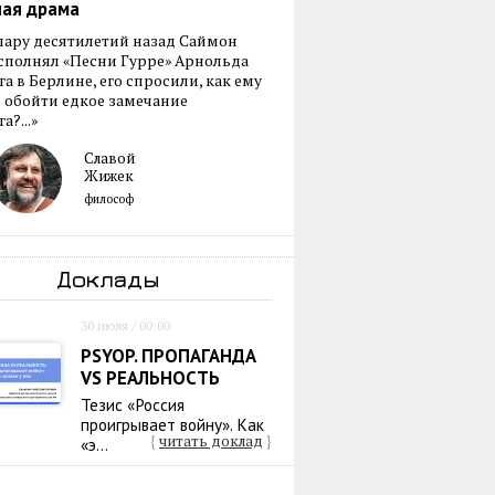
ная драма
пару десятилетий назад Саймон
сполнял «Песни Гурре» Арнольда
а в Берлине, его спросили, как ему
 обойти едкое замечание
а?...»
Славой
Жижек
философ
Доклады
30 июля / 00:00
PSYOP. ПРОПАГАНДА
VS РЕАЛЬНОСТЬ
Тезис «Россия
проигрывает войну». Как
{
читать доклад
}
«э...