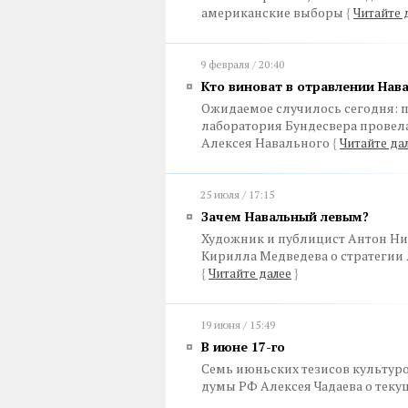
американские выборы
{
Читайте 
9 февраля / 20:40
Кто виноват в отравлении Нав
Ожидаемое случилось сегодня: п
лаборатория Бундесвера провела
Алексея Навального
{
Читайте да
25 июля / 17:15
Зачем Навальный левым?
Художник и публицист Антон Ник
Кирилла Медведева о стратегии
{
Читайте далее
}
19 июня / 15:49
В июне 17-го
Семь июньских тезисов культуро
думы РФ Алексея Чадаева о тек