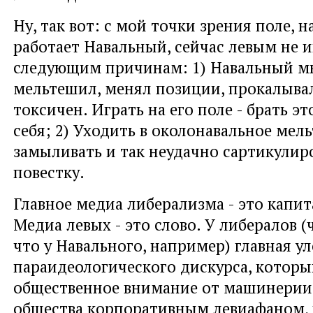
Ну, так вот: с мой точки зрения поле, 
работает Навальный, сейчас левым не 
следующим причинам: 1) Навальный м
мельтешил, менял позиции, прокалывал
токсичен. Играть на его поле - брать э
себя; 2) Уходить в околонавальное мель
замыливать и так неудачно сартикулир
повестку.
Главное медиа либерализма - это капит
Медиа левых - это слово. У либералов (
что у Навального, например) главная ул
параидеологического дискурса, которы
общественное внимание от машинерии
общества корпоративным левиафаном, 