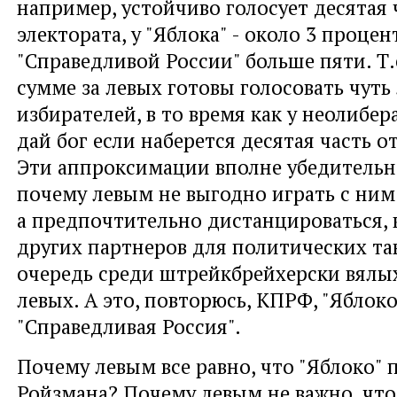
например, устойчиво голосует десятая 
электората, у "Яблока" - около 3 процент
"Справедливой России" больше пяти. Т.
сумме за левых готовы голосовать чуть 
избирателей, в то время как у неолибер
дай бог если наберется десятая часть от
Эти аппроксимации вполне убедительн
почему левым не выгодно играть с ним
а предпочтительно дистанцироваться, 
других партнеров для политических та
очередь среди штрейкбрейхерски вялы
левых. А это, повторюсь, КПРФ, "Яблоко
"Справедливая Россия".
Почему левым все равно, что "Яблоко"
Ройзмана? Почему левым не важно, чт