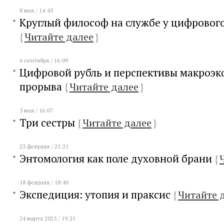
8 мая / 14:45
Круглый философ на службе у цифровог
{
Читайте далее
}
6 сентября / 16:09
Цифровой рубль и перспективы макроэк
прорыва
{
Читайте далее
}
5 мая / 16:07
Три сестры
{
Читайте далее
}
23 февраля / 21:21
Энтомология как поле духовной брани
{
18 февраля / 18:40
Экспедиция: утопия и праксис
{
Читайте 
24 марта 2025 / 19:21