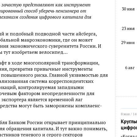
ь зачастую представляют как инструмент
30 июл
ированный способ уберечь пенсионера от
еханизм создания цифрового капитала для
23 июл
ый и подобный подводной части айсберга,
обальной макроэкономики, где он может
29 июн
ния экономического суверенитета России. И
мы тут изобретаем велосипед…
фт в ходе многополярной трансформации,
6 авг
ния, превратив привычные инструменты
 повышенного риска. Главной уязвимостью для
рализованная система корреспондентских
никаций, контролируемая западными
ключевым фактором неопределенности для
экспортера является временной лаг
 средства могут быть заморожены комплаенс-
8 мая / 14
Круглы
бля Банком России открывает принципиально
цифро
я обращения капитала. И тут важно понимать,
астников теневого и серого секторов
«Когда