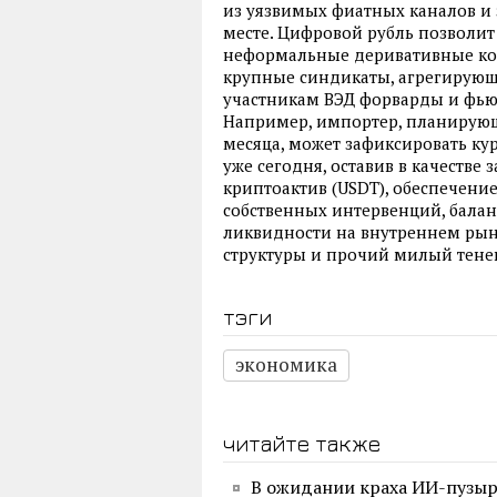
из уязвимых фиатных каналов и 
месте. Цифровой рубль позволи
неформальные деривативные ко
крупные синдикаты, агрегирующ
участникам ВЭД форварды и фью
Например, импортер, планирующ
месяца, может зафиксировать к
уже сегодня, оставив в качеств
криптоактив (USDT), обеспечение
собственных интервенций, бала
ликвидности на внутреннем рын
структуры и прочий милый тене
тэги
экономика
читайте также
В ожидании краха ИИ-пузы