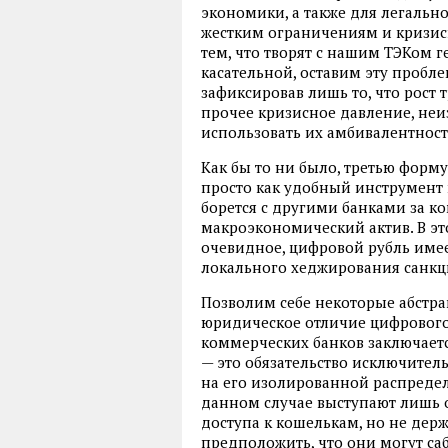
экономики, а также для легальн
жестким ограничениям и кризис
тем, что творят с нашим ТЭКом 
касательной, оставим эту пробл
зафиксировав лишь то, что рост
прочее кризисное давление, неи
использовать их амбивалентност
Как бы то ни было, третью форм
просто как удобный инструмент 
борется с другими банками за к
макроэкономический актив. В это
очевидное, цифровой рубль име
локального хеджирования санкц
Позволим себе некоторые абстра
юридическое отличие цифрового 
коммерческих банков заключаетс
— это обязательство исключител
на его изолированной распреде
данном случае выступают лишь 
доступа к кошелькам, но не дер
предположить, что они могут са