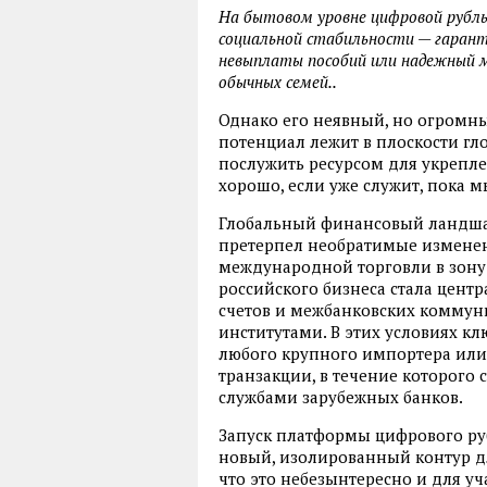
На бытовом уровне цифровой рубл
социальной стабильности — гарант
невыплаты пособий или надежный м
обычных семей..
Однако его неявный, но огромн
потенциал лежит в плоскости гл
послужить ресурсом для укрепле
хорошо, если уже служит, пока 
Глобальный финансовый ландша
претерпел необратимые измене
международной торговли в зону
российского бизнеса стала цент
счетов и межбанковских комму
институтами. В этих условиях 
любого крупного импортера или 
транзакции, в течение которого
службами зарубежных банков.
Запуск платформы цифрового ру
новый, изолированный контур дл
что это небезынтересно и для уч