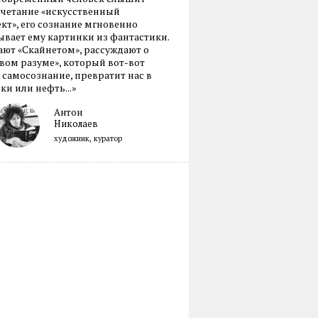
очетание «искусственный
кт», его сознание мгновенно
вает ему картинки из фантастики.
ают «Скайнетом», рассуждают о
ом разуме», который вот-вот
 самосознание, превратит нас в
ки или нефть...»
Антон
Николаев
художник, куратор