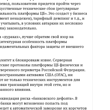
ревод, пользователю придется пройти через
скусственные технические сбои (регулярные
ильность платформы ЦБ». Это создаст у бизнеса
мент ненадежен), тарифный демпинг и т.д., и
и учитывать, в условиях автаркии их несложно
ли) законодательно.
а «дураках», лучше обратим свой взор на
рхитектурная особенность платформы
ундаментальных фактора защиты от внешнего
нитет к блокировкам извне. Серверная
еские протоколы платформы ЦБ физически и
уверенного периметра Российской Федерации.
иностранными активами США (OFAC), ни
т не только технических инструментов для
вки транзакций внутри этой сети, но и
анного влияния.
иквидация риска «банковского дефолта». В
 банки могут мгновенно попасть под
едет к автоматической заморозке их корсчетов