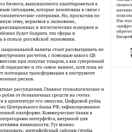
ого бизнеса, вынужденного адаптироваться к
словос
ным ситуациям, которые неизбежны в связи с
интелле
геополитические соперники. Но, проскочив по
подсовы
Нас пуг
емную тему, вернемся к экономике,
«цифров
 трансакционных и логистических издержек и
обретет
збежно будет бодрить эти сферы и
батарей
ь в пользу российской экономики.
у национальной валюты стоит рассматривать не
внутренних расчетов, с помощью какого ЦБ
омиссию при покупке товаров, а как суверенный
й парадигме и это самое важное, хотя пока не
ет потенциал трансформации в инструмент
ионных рисков.
ктные рассуждения. Главное технологическое и
рубля от безналичных средств на счетах
я в архитектуре его эмиссии. Цифровой рубль
ьно Центрального банка РФ, зафиксированное
ленной платформе. Коммерческие банки в
операторами интерфейса, витриной для
жателями ликвидности. Тут можно
ботировать: интерфейсный саботаж (чтобы