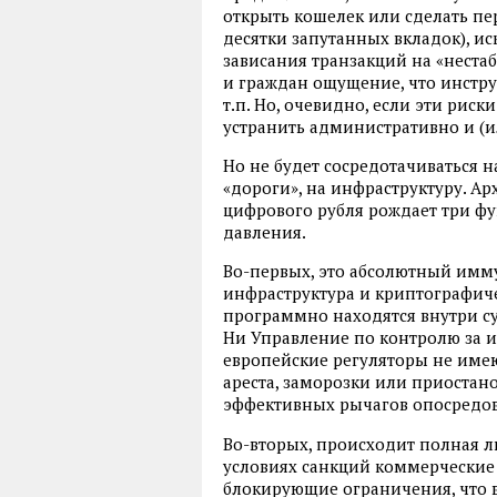
открыть кошелек или сделать пе
десятки запутанных вкладок), и
зависания транзакций на «нестаб
и граждан ощущение, что инстру
т.п. Но, очевидно, если эти риск
устранить административно и (и
Но не будет сосредотачиваться н
«дороги», на инфраструктуру. А
цифрового рубля рождает три ф
давления.
Во-первых, это абсолютный имму
инфраструктура и криптографич
программно находятся внутри с
Ни Управление по контролю за 
европейские регуляторы не имею
ареста, заморозки или приостано
эффективных рычагов опосредов
Во-вторых, происходит полная л
условиях санкций коммерческие
блокирующие ограничения, что в