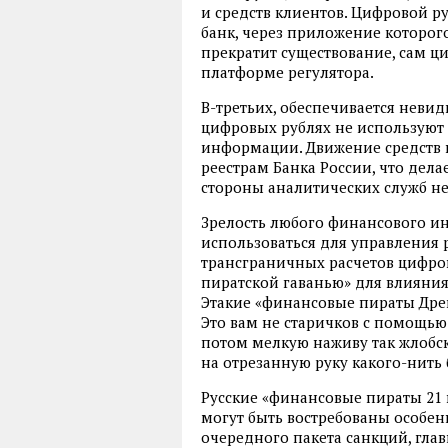
и средств клиентов. Цифровой ру
банк, через приложение которог
прекратит существование, сам ц
платформе регулятора.
В-третьих, обеспечивается невид
цифровых рублях не использую
информации. Движение средств
реестрам Банка России, что дел
стороны аналитических служб не
Зрелость любого финансового инс
использоваться для управления 
трансграничных расчетов цифров
пиратской гаванью» для влияни
Этакие «финансовые пираты Дрей
Это вам не старичков с помощью
потом мелкую наживу так жлобски
на отрезанную руку какого-нить
Русские «финансовые пираты 21 в
могут быть востребованы особенн
очередного пакета санкций, гла