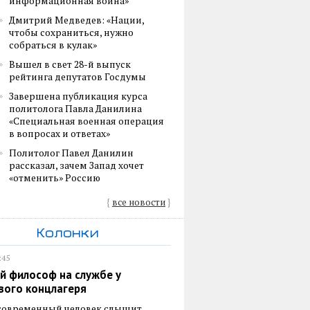
информационная война»
Дмитрий Медведев: «Нации,
чтобы сохраниться, нужно
собраться в кулак»
Вышел в свет 28-й выпуск
рейтинга депутатов Госдумы
Завершена публикация курса
политолога Павла Данилина
«Специальная военная операция
в вопросах и ответах»
Политолог Павел Данилин
рассказал, зачем Запад хочет
«отменить» Россию
{
все новости
}
Колонки
:45
й философ на службе у
вого концлагеря
 современный человек слышит