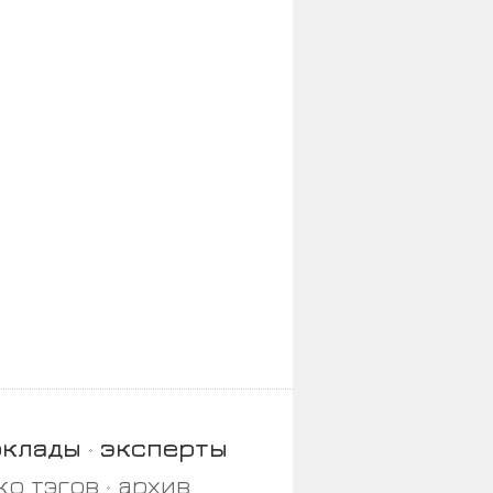
оклады
эксперты
ко тэгов
архив