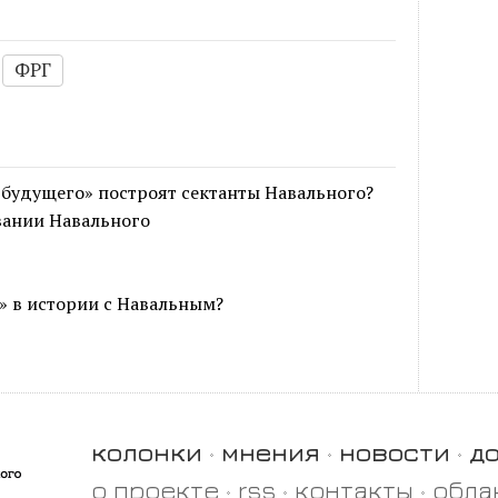
ФРГ
будущего» построят сектанты Навального?
вании Навального
» в истории с Навальным?
колонки
мнения
новости
д
о проекте
rss
контакты
обла