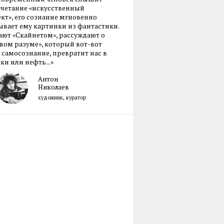
очетание «искусственный
кт», его сознание мгновенно
вает ему картинки из фантастики.
ают «Скайнетом», рассуждают о
ом разуме», который вот-вот
 самосознание, превратит нас в
ки или нефть...»
Антон
Николаев
художник, куратор