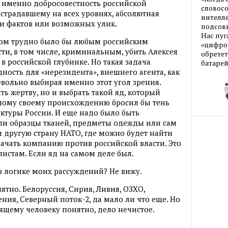
 именно добросовестность российской
словос
острадавшему на всех уровнях, абсолютная
интелле
и фактов или возможных улик.
подсовы
Нас пуг
ком трудно было бы любым российским
«цифров
и, в том числе, криминальным, убить Алексея
обретет
 в российской глубинке. Но такая задача
батарей
ность для «нерезидента», внешнего агента, как
вольно выбирая именно этот угол зрения.
ть жертву, но и выбрать такой яд, который
амому своему происхождению бросил бы тень
ктуры России. И еще надо было быть
или образцы тканей, предметы одежды или сам
 другую страну НАТО, где можно будет найти
начать компанию против российской власти. Это
стам. Если яд на самом деле был.
 в логике моих рассуждений? Не вижу.
нятно. Белоруссия, Сирия, Ливия, ОЗХО,
ия, Северный поток-2, да мало ли что еще. Но
щему человеку понятно, дело нечистое.