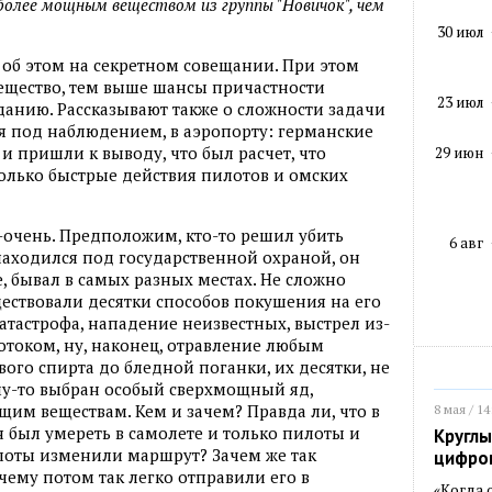
более мощным веществом из группы "Новичок", чем
30 июл
 об этом на секретном совещании. При этом
вещество, тем выше шансы причастности
23 июл
зданию. Рассказывают также о сложности задачи
я под наблюдением, в аэропорту: германские
и пришли к выводу, что был расчет, что
29 июн
только быстрые действия пилотов и омских
-очень. Предположим, кто-то решил убить
6 авг
находился под государственной охраной, он
, бывал в самых разных местах. Не сложно
ществовали десятки способов покушения на его
атастрофа, нападение неизвестных, выстрел из-
ротоком, ну, наконец, отравление любым
го спирта до бледной поганки, их десятки, не
му-то выбран особый сверхмощный яд,
им веществам. Кем и зачем? Правда ли, что в
8 мая / 14
н был умереть в самолете и только пилоты и
Круглы
лоты изменили маршрут? Зачем же так
цифро
чему потом так легко отправили его в
«Когда