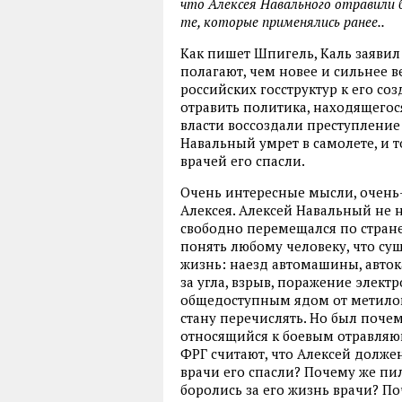
что Алексея Навального отравили 
те, которые применялись ранее..
Как пишет Шпигель, Каль заявил
полагают, чем новее и сильнее 
российских госструктур к его со
отравить политика, находящегос
власти воссоздали преступление 
Навальный умрет в самолете, и 
врачей его спасли.
Очень интересные мысли, очень
Алексея. Алексей Навальный не 
свободно перемещался по стране
понять любому человеку, что су
жизнь: наезд автомашины, авток
за угла, взрыв, поражение элект
общедоступным ядом от метилово
стану перечислять. Но был поче
относящийся к боевым отравляющ
ФРГ считают, что Алексей долже
врачи его спасли? Почему же пи
боролись за его жизнь врачи? По