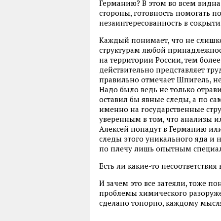
Германию? В этом во всем видна
стороны, готовность помогать п
незаинтересованность в сокрыти
Каждый понимает, что не слиш
структурам любой принадлежност
на территории России, тем более
действительно представляет труд
правильно отмечает Шпигель, не
Надо было ведь не только отрави
оставил бы явные следы, а по с
именно на государственные стру
уверенным в том, что анализы 
Алексей попадут в Германию или
следы этого уникального яда и 
по плечу лишь опытным специали
Есть ли какие-то несоответствия
И зачем это все затеяли, тоже по
проблемы химического разоружен
сделано топорно, каждому мысля