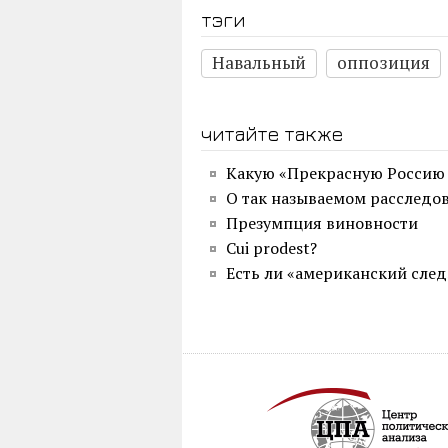
тэги
Навальный
оппозиция
читайте также
Какую «Прекрасную Россию 
О так называемом расследо
Презумпция виновности
Сui prodest?
Есть ли «американский след