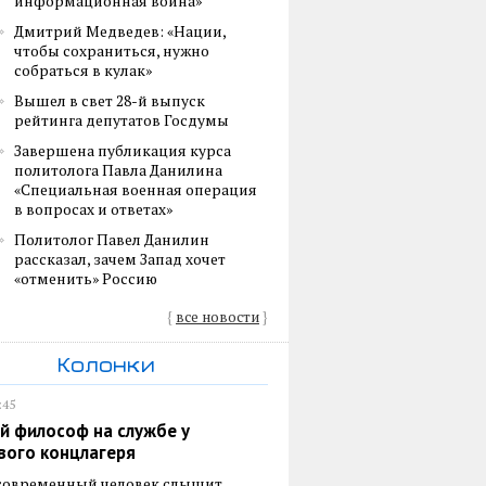
информационная война»
Дмитрий Медведев: «Нации,
чтобы сохраниться, нужно
собраться в кулак»
Вышел в свет 28-й выпуск
рейтинга депутатов Госдумы
Завершена публикация курса
политолога Павла Данилина
«Специальная военная операция
в вопросах и ответах»
Политолог Павел Данилин
рассказал, зачем Запад хочет
«отменить» Россию
{
все новости
}
Колонки
:45
й философ на службе у
вого концлагеря
 современный человек слышит