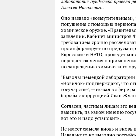
лаборатория Бундесвера провела ря
Алексея Навального.
Оно назвало «возмутительным», 
покушения с помощью нервнопар
химическое оружие. «Правительс
заявлении. Кабинет министров Ф
требованием срочно расследоват
проинформирует по предусмотре
Евросоюзе и НАТО, проведет ко
передаст сведения о применен
по запрещению химического ор
"Выводы немецкой лаборатории 
«Новичок» подтверждают, что от
государстве", — сказал в эфире
борьбы с коррупцией Иван Ждан
Согласен, частным лицам это вещ
выяснить, на каком именно госуд
вот это и надо установить.
Не имеет смысла вновь и вновь п
Навального не выгодно российск