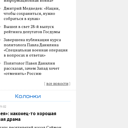
информационная война»
Дмитрий Медведев: «Нации,
чтобы сохраниться, нужно
собраться в кулак»
Вышел в свет 28-й выпуск
рейтинга депутатов Госдумы
Завершена публикация курса
политолога Павла Данилина
«Специальная военная операция
в вопросах и ответах»
Политолог Павел Данилин
рассказал, зачем Запад хочет
«отменить» Россию
{
все новости
}
Колонки
19:02
ея»: наконец-то хорошая
ная драма
пару десятилетий назад Саймон