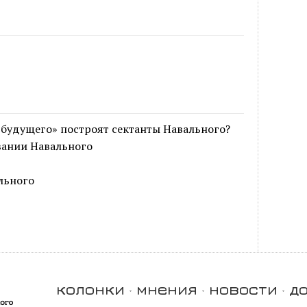
будущего» построят сектанты Навального?
вании Навального
льного
колонки
мнения
новости
д