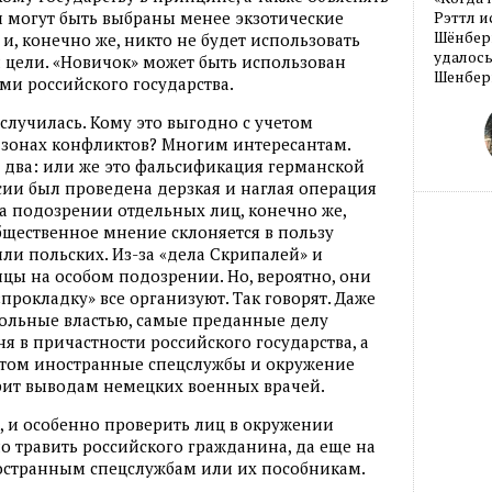
и могут быть выбраны менее экзотические
Рэттл и
Шёнберг
и, конечно же, никто не будет использовать
удалось
 цели. «Новичок» может быть использован
Шенберг
ми российского государства.
 случилась. Кому это выгодно с учетом
 зонах конфликтов? Многим интересантам.
 два: или же это фальсификация германской
сии был проведена дерзкая и наглая операция
а подозрении отдельных лиц, конечно же,
общественное мнение склоняется в пользу
или польских. Из-за «дела Скрипалей» и
цы на особом подозрении. Но, вероятно, они
«прокладку» все организуют. Так говорят. Даже
ольные властью, самые преданные делу
я в причастности российского государства, а
этом иностранные спецслужбы и окружение
рит выводам немецких военных врачей.
о, и особенно проверить лиц в окружении
о травить российского гражданина, да еще на
остранным спецслужбам или их пособникам.