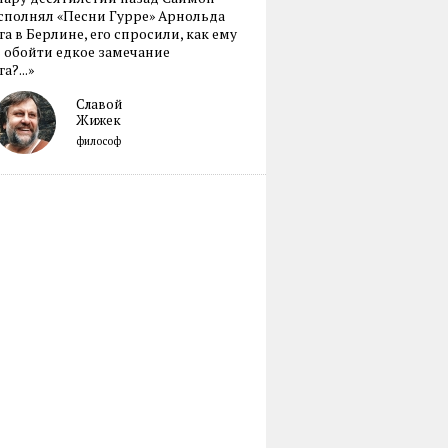
сполнял «Песни Гурре» Арнольда
а в Берлине, его спросили, как ему
 обойти едкое замечание
а?...»
Славой
Жижек
философ