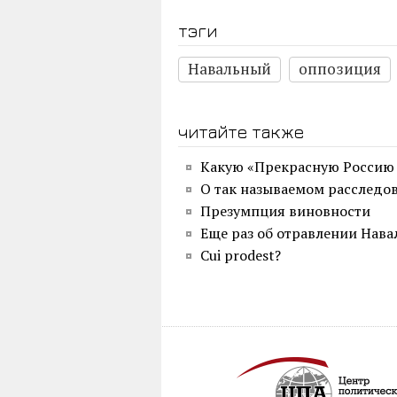
тэги
Навальный
оппозиция
читайте также
Какую «Прекрасную Россию 
О так называемом расследо
Презумпция виновности
Еще раз об отравлении Нава
Сui prodest?