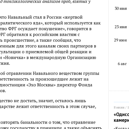
д токсикологических анализов проб, взятых у
30 июл
что Навальный стал в России «жертвой
алитического яда», который используется как
23 июл
тво ФРГ осуждает покушение», говорится в
РГ обратился к российским властям с
ь происшествие, а также сообщил, что
29 июн
нным для этого каналам своих партнеров в
нсультации о приемлемой общей реакции и
ии «Новичка» в международную Организацию
ужия.
6 авг
об отравлении Навального веществом группы
ветственность за произошедшее лежит на
 радиостанции «Эхо Москвы» директор Фонда
ов.
ество не достать, значит, осталось лишь
арстве лежит ответственность в этом случае,
8 июля / 
«Одисс
камер
овторять банальности о том, что отравление
ому государству в принципе, а также объяснять
«Когда 