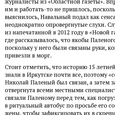
журналисты из «Областной газеты». Вп
им и работать-то не пришлось, посколь
выяснилось, Навальный подал как сен
неоднократно опровергнутые слухи. С
из напечатанной в 2012 году в «Новой га
где рассказывалось, что якобы Паленог
поскольку у него были связаны руки, ко
привезли в морг.
Стоит отметить, что историю 15 летне
знали в Иркутске почти все, поэтому «с
Николай Паленый был связан, а затем з
отвергнута всеми местными специалист
связали Паленому перед тем, как погру
в ритуальный автобус по просьбе его с
жены, чтобы зафиксировать их в скре