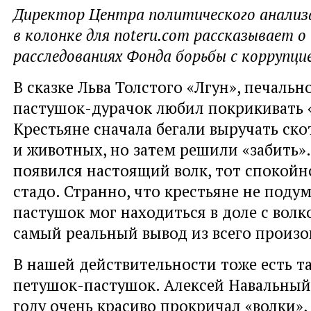
Директор Центра политического анализ
в колонке для noteru.com рассказывает 
расследованиях Фонда борьбы с коррупци
В сказке Льва Толстого «Лгун», печальн
пастушок-дурачок любил покрикивать «
Крестьяне сначала бегали выручать ск
и животных, но затем решили «забить».
появился настоящий волк, тот спокойн
стадо. Странно, что крестьяне не подум
пастушок мог находиться в доле с волк
самый реальный вывод из всего произ
В нашей действительности тоже есть т
петушок-пастушок. Алексей Навальны
году очень красиво прокричал «волки»,