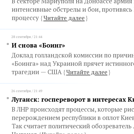
В секторе Мариуполя на Донбассе армия
интенсивные обстрелы и бои, противяс
процессу
{
Читайте далее
}
28 сентября / 21:44
И снова «Боинг»
Доклад голландской комиссии по причи
«Боинга» над Украиной прячет истинно
трагедии — США
{
Читайте далее
}
26 сентября / 21:49
Луганск: госпереворот в интересах К
В ЛНР происходят процессы, которые ри
перерождением республики в оплот Киев
Так считает политический обозреватель