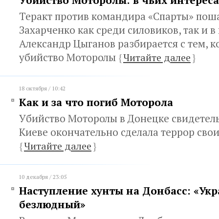
Убийство Моторолы: в чьих интереса
Теракт против командира «Спарты» пош
Захарченко как среди силовиков, так и в
Александр Цыганов разбирается с тем, 
убийство Моторолы
{
Читайте далее
}
18 октября / 10:42
Как и за что погиб Моторола
Убийство Моторолы в Донецке свидетельс
Киеве окончательно сделала террор св
{
Читайте далее
}
10 декабря / 23:05
Наступление хунты на Донбасс: «Ук
безлюдный»