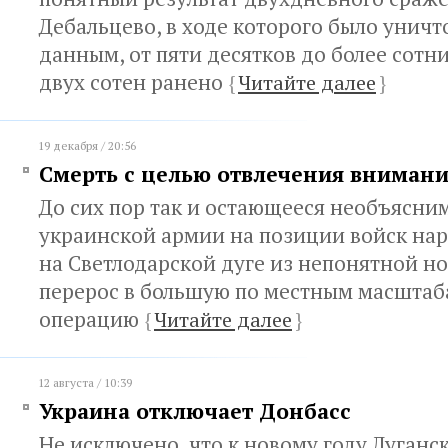
Дебальцево, в ходе которого было унич
данным, от пяти десятков до более сотн
двух сотен ранено
{
Читайте далее
}
19 декабря / 20:56
Смерть с целью отвлечения вниман
До сих пор так и остающееся необъясн
украинской армии на позиции войск на
на Светлодарской дуге из непонятной н
перерос в большую по местным масштаб
операцию
{
Читайте далее
}
12 августа / 10:39
Украина отключает Донбасс
Не исключено, что к новому году Луганс