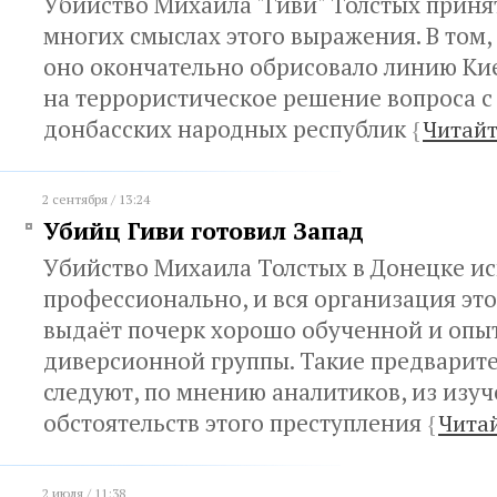
Убийство Михаила "Гиви" Толстых принят
многих смыслах этого выражения. В том,
оно окончательно обрисовало линию Кие
на террористическое решение вопроса 
донбасских народных республик
{
Читайт
2 сентября / 13:24
Убийц Гиви готовил Запад
Убийство Михаила Толстых в Донецке и
профессионально, и вся организация это
выдаёт почерк хорошо обученной и опы
диверсионной группы. Такие предварит
следуют, по мнению аналитиков, из изу
обстоятельств этого преступления
{
Чита
2 июля / 11:38