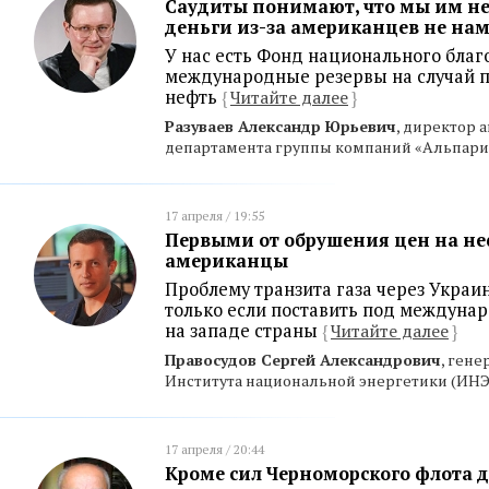
Саудиты понимают, что мы им не
деньги из-за американцев не на
У нас есть Фонд национального благ
международные резервы на случай 
нефть
{
Читайте далее
}
Разуваев Александр Юрьевич
, директор 
департамента группы компаний «Альпари
17 апреля / 19:55
Первыми от обрушения цен на не
американцы
Проблему транзита газа через Украи
только если поставить под междуна
на западе страны
{
Читайте далее
}
Правосудов Сергей Александрович
, ген
Института национальной энергетики (ИНЭ
17 апреля / 20:44
Кроме сил Черноморского флота д