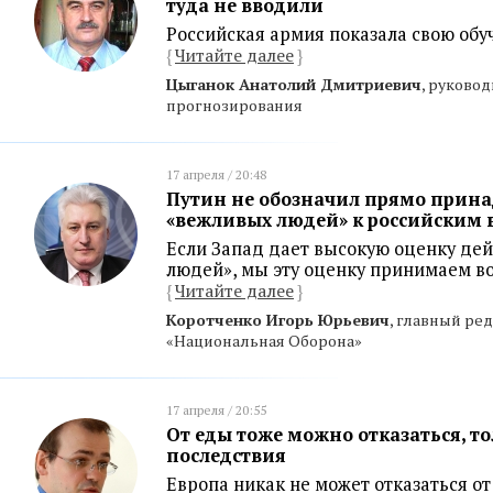
туда не вводили
Российская армия показала свою обу
{
Читайте далее
}
Цыганок Анатолий Дмитриевич
, руково
прогнозирования
17 апреля / 20:48
Путин не обозначил прямо прин
«вежливых людей» к российским
Если Запад дает высокую оценку де
людей», мы эту оценку принимаем в
{
Читайте далее
}
Коротченко Игорь Юрьевич
, главный ре
«Национальная Оборона»
17 апреля / 20:55
От еды тоже можно отказаться, т
последствия
Европа никак не может отказаться от