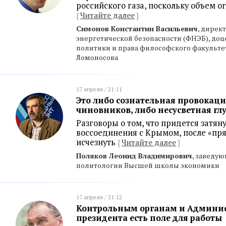
российского газа, поскольку объем 
{
Читайте далее
}
Симонов Константин Васильевич
, дирек
энергетической безопасности (ФНЭБ), до
политики и права философского факультета
Ломоносова
17 апреля / 21:11
Это либо сознательная провокац
чиновников, либо несусветная гл
Разговоры о том, что придется затяну
воссоединения с Крымом, после «пр
исчезнуть
{
Читайте далее
}
Поляков Леонид Владимирович
, заведу
политологии Высшей школы экономики
17 апреля / 21:12
Контрольным органам и Админи
президента есть поле для работы