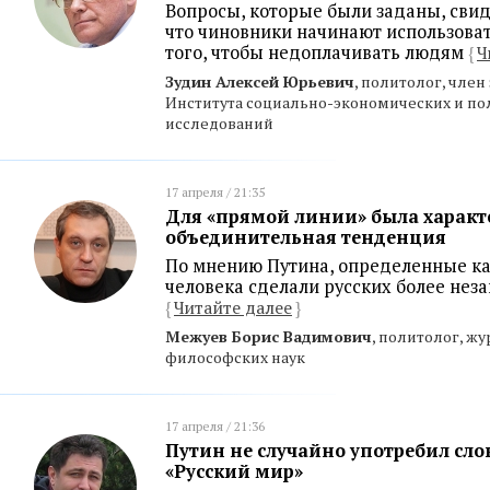
Вопросы, которые были заданы, свид
что чиновники начинают использова
того, чтобы недоплачивать людям
{
Ч
Зудин Алексей Юрьевич
, политолог, член
Института социально-экономических и по
исследований
17 апреля / 21:35
Для «прямой линии» была характ
объединительная тенденция
По мнению Путина, определенные ка
человека сделали русских более не
{
Читайте далее
}
Межуев Борис Вадимович
, политолог, ж
философских наук
17 апреля / 21:36
Путин не случайно употребил сло
«Русский мир»