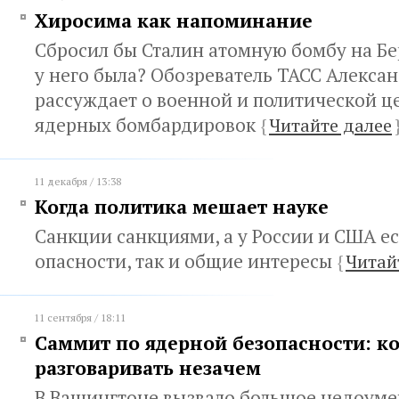
Хиросима как напоминание
Сбросил бы Сталин атомную бомбу на Бе
у него была? Обозреватель ТАСС Алекса
рассуждает о военной и политической ц
ядерных бомбардировок
{
Читайте далее
11 декабря / 13:38
Когда политика мешает науке
Санкции санкциями, а у России и США е
опасности, так и общие интересы
{
Читай
11 сентября / 18:11
Саммит по ядерной безопасности: ко
разговаривать незачем
В Вашингтоне вызвало большое недоум