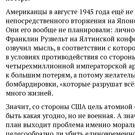
Американцы в августе 1945 года ещё н
непосредственного вторжения на Японс
Они его вообще не планировали: личн
Франклин Рузвельт на Ялтинской конф
озвучил мысль, в соответствии с котор
в условиях противодействия со сторон
четырехмиллионной императорской а
к большим потерям, а потому желател
бомбардировки, «которые разрушат всё»
много жизней.
Значит, со стороны США цель атомной
быть какая угодно, но не военная. А зн
план выходит проблема именно мораль
целесообразно ли убить единовременно