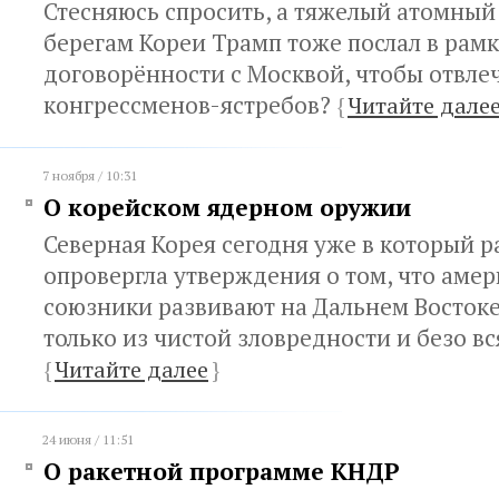
Стесняюсь спросить, а тяжелый атомный
берегам Кореи Трамп тоже послал в рам
договорённости с Москвой, чтобы отвле
конгрессменов-ястребов?
{
Читайте дале
7 ноября / 10:31
О корейском ядерном оружии
Северная Корея сегодня уже в который р
опровергла утверждения о том, что аме
союзники развивают на Дальнем Восток
только из чистой зловредности и безо в
{
Читайте далее
}
24 июня / 11:51
О ракетной программе КНДР