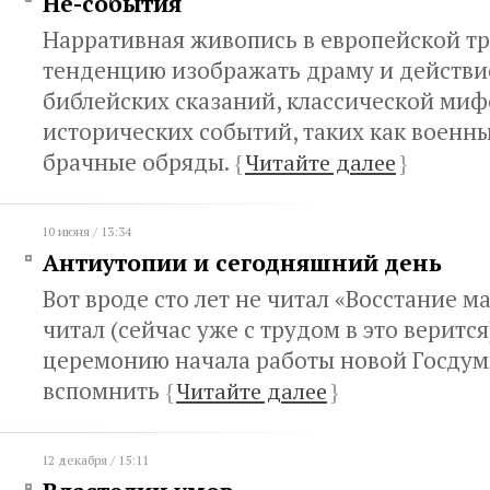
Не-события
Нарративная живопись в европейской т
тенденцию изображать драму и действие
библейских сказаний, классической миф
исторических событий, таких как военн
брачные обряды.
{
Читайте далее
}
10 июня / 13:34
Антиутопии и сегодняшний день
Вот вроде сто лет не читал «Восстание м
читал (сейчас уже с трудом в это верится)
церемонию начала работы новой Госдумы
вспомнить
{
Читайте далее
}
12 декабря / 15:11