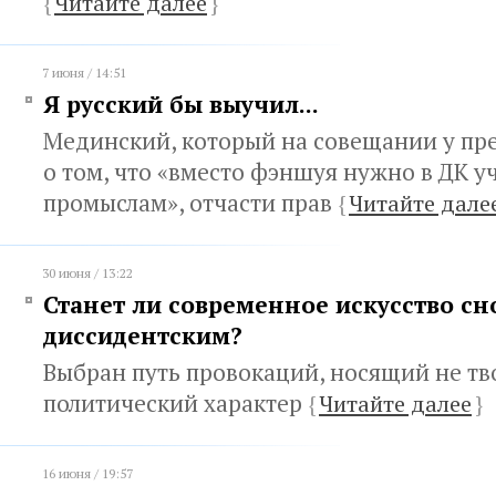
{
Читайте далее
}
7 июня / 14:51
Я русский бы выучил...
Мединский, который на совещании у пр
о том, что «вместо фэншуя нужно в ДК 
промыслам», отчасти прав
{
Читайте дале
30 июня / 13:22
Станет ли современное искусство сн
диссидентским?
Выбран путь провокаций, носящий не тв
политический характер
{
Читайте далее
}
16 июня / 19:57