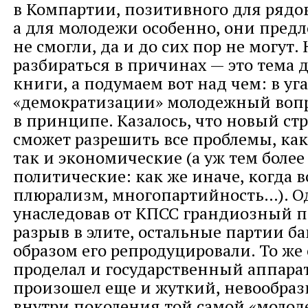
в Компартии, позитивного для рядо
а для молодежи особенно, они пред
не смогли, да и до сих пор не могут.
разбираться в причинах — это тема 
книги, а подумаем вот над чем: в уг
«демократизации» молодежный вопр
в принципе. Казалось, что новый стр
сможет разрешить все проблемы, ка
так и экономические (а уж тем более
политические: как же иначе, когда в
плюрализм, многопартийность…). О
унаследовав от КПСС грандиозный 
разрыв в элите, остальные партии 
образом его репродуцировали. То же
проделал и государственный аппарат
произошел еще и жуткий, невообра
внутри поколения той самой «молод