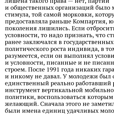
лишена такого права — нет, партий
и общественных организаций было 
стимула, той самой морковки, котор
предоставляла раньше Компартия, 
поколения лишились. Если отбросить
условности, то надо признать, что ст
ранее заключался в государственных
политического роста индивида, в том
разумеется, если он выполнял услов
и условности, писанные и не писан
строем. После 1991 года никаких га
и никому не давал. У молодежи был 
единственный реально работавший 
инструмент вертикальной мобильнос
политики, воспользоваться которым
желающий. Сначала этого не заметил
были имена единиц удачливых мол