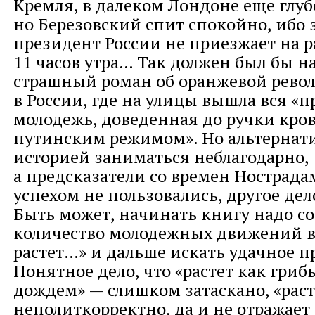
Кремля, в далеком Лондоне еще глуб
но Березовский спит спокойно, ибо з
президент России не приезжает на р
11 часов утра… Так должен был бы н
страшный роман об оранжевой рево
в России, где на улицы вышла вся «
молодежь, доведенная до ручки кро
путинским режимом». Но альтернат
историей заниматься неблагодарно,
а предсказатели со времен Нострада
успехом не пользовались, другое дел
Быть может, начинать книгу надо со
количество молодежных движений в
растет…» и дальше искать удачное 
Понятное дело, что «растет как гриб
дождем» — слишком затаскано, «раст
неполиткорректно, да и не отражает 