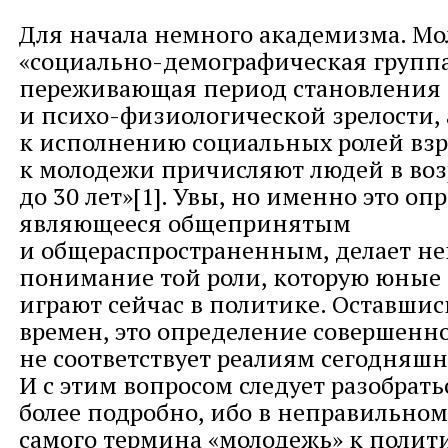
Для начала немного академизма. Мо
«социально-демографическая группа
переживающая период становления
и психо-физиологической зрелости,
к исполнению социальных ролей вз
к молодежи причисляют людей в возр
до 30 лет»[1]. Увы, но именно это оп
являющееся общепринятым
и общераспространенным, делает 
понимание той роли, которую юные
играют сейчас в политике. Оставшись
времен, это определение совершенн
не соответствует реалиям сегодняшн
И с этим вопросом следует разобрат
более подробно, ибо в неправильн
самого термина «молодежь» к полит