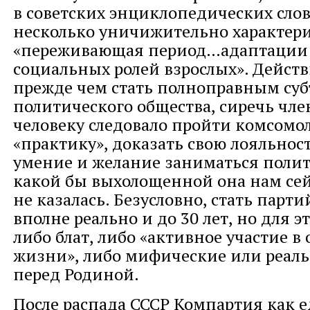
в советских энциклопедических сло
несколько уничижительно характери
«переживающая период…адаптации
социальных ролей взрослых». Действ
прежде чем стать полноправным су
политического общества, сиречь чл
человеку следовало пройти комсомо
«практику», доказать свою лояльност
умение и желание заниматься поли
какой бы выхолощенной она нам се
не казалась. Безусловно, стать парт
вполне реально и до 30 лет, но для 
либо блат, либо «активное участие 
жизни», либо мифические или реаль
перед Родиной.
После распада СССР Компартия как 