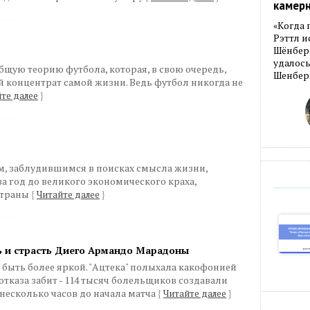
камер
«Когда 
Рэттл и
Шёнберг
удалось
бщую теорию футбола, которая, в свою очередь,
Шенберг
й концентрат самой жизни. Ведь футбол никогда не
те далее
}
ом, заблудившимся в поисках смысла жизни,
 за год до великого экономического краха,
страны
{
Читайте далее
}
нь и страсть Диего Армандо Марадоны
а быть более яркой. "Ацтека" полыхала какофонией
 отказа забит - 114 тысяч болельщиков создавали
несколько часов до начала матча
{
Читайте далее
}