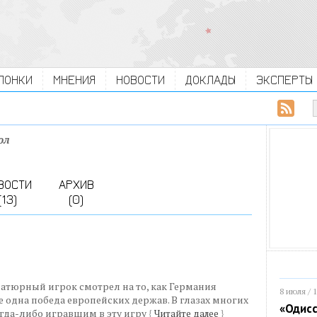
ЛОНКИ
МНЕНИЯ
НОВОСТИ
ДОКЛАДЫ
ЭКСПЕРТЫ
ол
ВОСТИ
АРХИВ
(13)
(0)
атюрный игрок смотрел на то, как Германия
8 июля / 
 одна победа европейских держав. В глазах многих
«Одисс
гда-либо игравшим в эту игру
{
Читайте далее
}