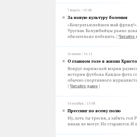
7 марта / 19:48
За новую культуру боления
«Конгратьюлейшен май френд!»
Уругвая. Колумбийцы рьяно дока
обязательно победить.
{
Читайте 
16 июня / 16:11
О главном голе в жизни Христ
Вокруг парижской мэрии разве
истории футбола. Каждое фото
обычно спортивного журналиста
{
Читайте далее
}
14 ноября / 15:08
Прессинг по всему полю
Ну, хоть ты тресни, а забить гол
никак не могут. Но стараются. И