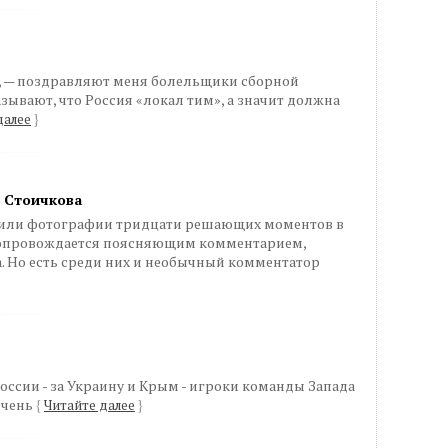
, — поздравляют меня болельщики сборной
зывают, что Россия «локал тим», а значит должна
далее
}
о Стоичкова
сили фотографии тридцати решающих моментов в
 сопровождается поясняющим комментарием,
. Но есть среди них и необычный комментатор
 России - за Украину и Крым - игроки команды Запада
 очень
{
Читайте далее
}