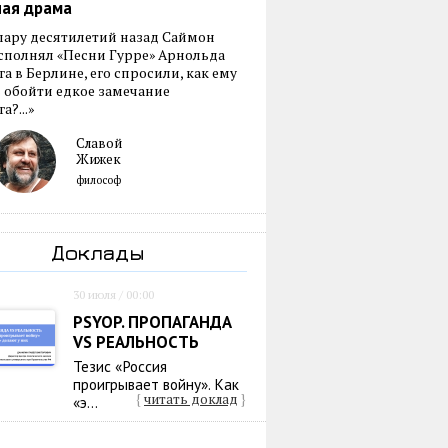
ная драма
пару десятилетий назад Саймон
сполнял «Песни Гурре» Арнольда
а в Берлине, его спросили, как ему
 обойти едкое замечание
а?...»
Славой
Жижек
философ
Доклады
30 июля / 00:00
PSYOP. ПРОПАГАНДА
VS РЕАЛЬНОСТЬ
Тезис «Россия
проигрывает войну». Как
{
читать доклад
}
«э...