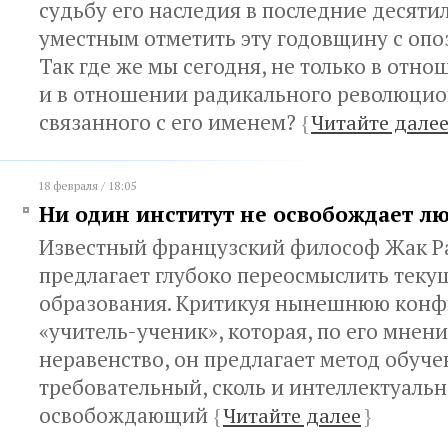
судьбу его наследия в последние десяти
уместным отметить эту годовщину с опо
Так где же мы сегодня, не только в отн
и в отношении радикального революцио
связанного с его именем?
{
Читайте дале
18 февраля / 18:05
Ни один институт не освобождает л
Известный французский философ Жак Р
предлагает глубоко переосмыслить тек
образования. Критикуя нынешнюю кон
«учитель-ученик», которая, по его мнени
неравенство, он предлагает метод обуче
требовательный, сколь и интеллектуальн
освобождающий
{
Читайте далее
}