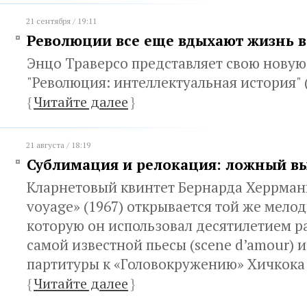
21 сентября / 19:11
Революции все еще вдыхают жизнь в
Энцо Траверсо представляет свою новую
"Революция: интеллектуальная история" 
{
Читайте далее
}
21 августа / 18:19
Сублимация и релокация: ложный в
Кларнетовый квинтет Бернарда Херрманн
voyage» (1967) открывается той же мело
которую он использовал десятилетием р
самой известной пьесы (scene d’amour) и
партитуры к «Головокружению» Хичкока 
{
Читайте далее
}