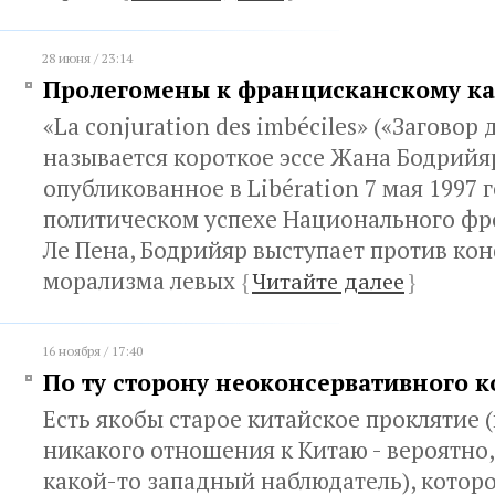
28 июня / 23:14
Пролегомены к францисканскому к
«La conjuration des imbéciles» («Заговор 
называется короткое эссе Жана Бодрийя
опубликованное в Libération 7 мая 1997 
политическом успехе Национального ф
Ле Пена, Бодрийяр выступает против ко
морализма левых
{
Читайте далее
}
16 ноября / 17:40
По ту сторону неоконсервативного 
Есть якобы старое китайское проклятие 
никакого отношения к Китаю - вероятно,
какой-то западный наблюдатель), которо