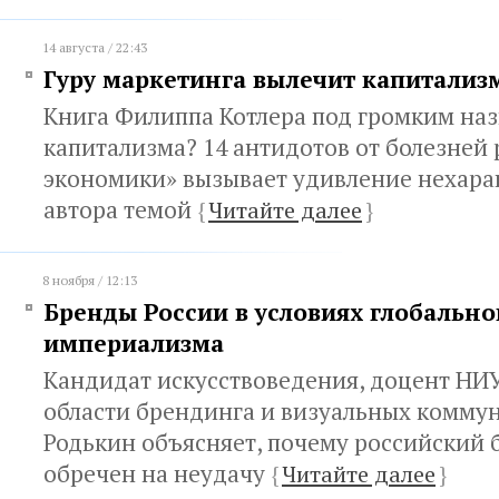
14 августа / 22:43
Гуру маркетинга вылечит капитализ
Книга Филиппа Котлера под громким на
капитализма? 14 антидотов от болезней
экономики» вызывает удивление нехара
автора темой
{
Читайте далее
}
8 ноября / 12:13
Бренды России в условиях глобально
империализма
Кандидат искусствоведения, доцент НИУ
области брендинга и визуальных комму
Родькин объясняет, почему российский 
обречен на неудачу
{
Читайте далее
}