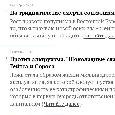
8 октября / 09:09
На тридцатилетие смерти социализм
Рост правого популизма в Восточной Ев
то, что я называю новой осью зла - и ей
объявить войну и победить
{
Читайте дал
8 августа / 18:22
Против альтруизма. "Шоколадные сл
Гейтса и Сороса
Ложь стала образом жизни миллиардеро
эксплуатация, за которой следует пуста
озабоченность ее катастрофическими по
которые в первую очередь ответственен
капитализм
{
Читайте далее
}