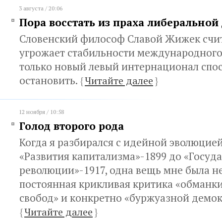
3 августа / 20:06
Пора восстать из праха либеральной
Словенский философ Славой Жижек счит
угрожает стабильности международного
только новый левый интернационал спос
остановить.
{
Читайте далее
}
12 ноября / 10:58
Голод второго рода
Когда я разбирался с идейной эволюцие
«Развития капитализма»-1899 до «Госуда
революции»-1917, одна вещь мне была н
постоянная крикливая критика «обманк
свобод» и конкретно «буржуазной демок
{
Читайте далее
}