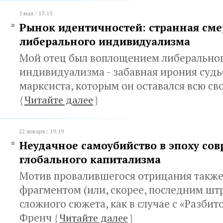
5 мая / 13:15
Рынок идентичностей: странная сме
либерального индивидуализма
Мой отец был воплощением либерально
индивидуализма - забавная ирония судь
марксиста, которым он оставался всю с
{
Читайте далее
}
22 января / 19:19
Неудачное самоубийство в эпоху со
глобального капитализма
Мотив провалившегося отрицания также
фрагментом (или, скорее, последним шт
сложного сюжета, как в случае с «Разби
Френч
{
Читайте далее
}