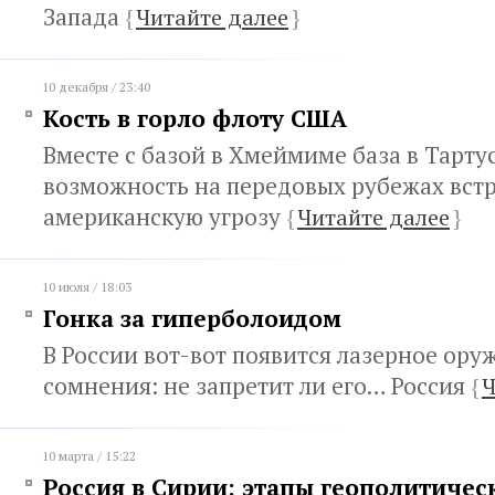
Запада
{
Читайте далее
}
10 декабря / 23:40
Кость в горло флоту США
Вместе с базой в Хмеймиме база в Тарту
возможность на передовых рубежах вст
американскую угрозу
{
Читайте далее
}
10 июля / 18:03
Гонка за гиперболоидом
В России вот-вот появится лазерное оруж
сомнения: не запретит ли его… Россия
{
Ч
10 марта / 15:22
Россия в Сирии: этапы геополитиче