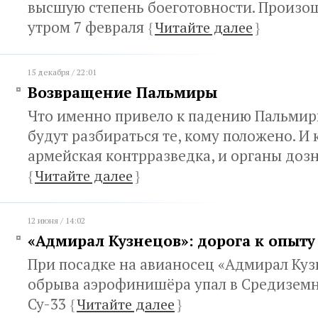
высшую степень боеготовности. Произош
утром 7 февраля
{
Читайте далее
}
15 декабря / 22:01
Возвращение Пальмиры
Что именно привело к падению Пальмиры
будут разбираться те, кому положено. И
армейская контрразведка, и органы доз
{
Читайте далее
}
12 июня / 14:02
«Адмирал Кузнецов»: дорога к опыт
При посадке на авианосец «Адмирал Куз
обрыва аэрофинишёра упал в Средиземн
Су-33
{
Читайте далее
}