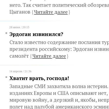
него. Так считает политический обозрев
Цыганов
{
Читайте далее
}
28 июня / 20:13
Эрдоган извинился?
Стало известно содержание послания ту
президента российскому: Эрдоган извин
самолёт
{
Читайте далее
}
14 апреля / 21:36
Хватит врать, господа!
Западные СМИ захватила волна истерии.
изданиях Европы и США описывают нет, 
мировую войну, а дерзкий и, якобы, не
полет над палубой американского эсмин