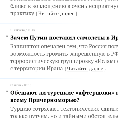
ближе к воплощению в очень неприятну
практику
{
Читайте далее
}
18 августа / 11:43
Зачем Путин поставил самолеты в И
Вашингтон опечален тем, что Россия по
возможность громить запрещённую в Р
террористическую группировку «Исламск
с территории Ирана
{
Читайте далее
}
22 июля / 06:19
Обещают ли турецкие «афтершоки» 
всему Причерноморью?
Турцию сотрясают тектонические сдвиги
только путчем, но и тайными обстоятел