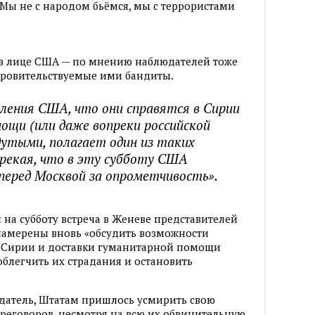
 Мы не с народом бьёмся, мы с террористами
 в лице США — по мнению наблюдателей тоже
кровительствуемые ими бандиты.
ления США, что они справятся в Сирии
мощи (или даже вопреки российской
дутыми, полагает один из таких
дрекая, что в эту субботу США
перед Москвой за опрометчивость».
 на субботу встреча в Женеве представителей
намерены вновь «обсудить возможности
 Сирии и доставки гуманитарной помощи
облегчить их страдания и остановить
юдатель, Штатам пришлось усмирить свою
ереговоров, несмотря на всю их обвинительную