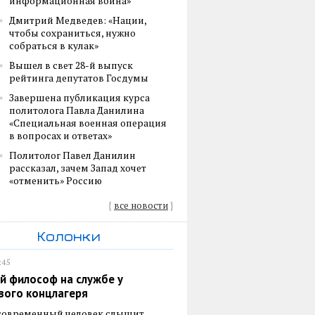
информационная война»
Дмитрий Медведев: «Нации,
чтобы сохраниться, нужно
собраться в кулак»
Вышел в свет 28-й выпуск
рейтинга депутатов Госдумы
Завершена публикация курса
политолога Павла Данилина
«Специальная военная операция
в вопросах и ответах»
Политолог Павел Данилин
рассказал, зачем Запад хочет
«отменить» Россию
{
все новости
}
Колонки
:45
й философ на службе у
вого концлагеря
 современный человек слышит