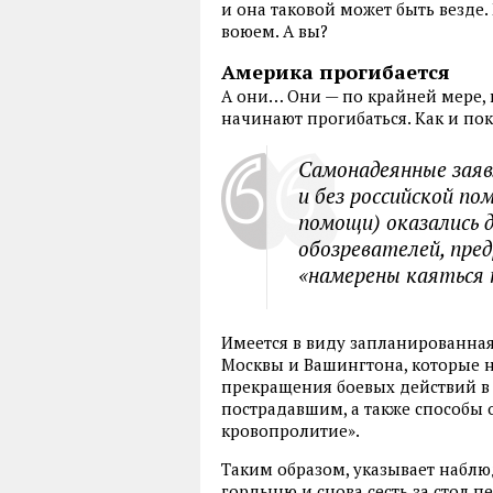
и она таковой может быть везде.
воюем. А вы?
Америка прогибается
А они… Они — по крайней мере,
начинают прогибаться. Как и по
Самонадеянные заяв
и без российской по
помощи) оказались 
обозревателей, пре
«намерены каяться 
Имеется в виду запланированная
Москвы и Вашингтона, которые 
прекращения боевых действий в
пострадавшим, а также способы 
кровопролитие».
Таким образом, указывает набл
гордыню и снова сесть за стол п