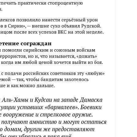
беспечить практически стопроцентную
.
лексов позволило нанести серьёзный урон
 в Сирии», — внешне сухо объявил Рудской.
ицом после всех успехов ВКС на этой неделе.
етение сограждан
и помогли сирийским и союзным войскам
еррористов, но и, что называется, «дожать»
— когда им любой ценой хочется выйти из боя.
 с подачи российских советников эту «любую»
мой — так, чтобы бандитам захотелось
ше и как можно дальше.
 Аль-Хамы и Кудсаи на западе Дамаска
куации уставших «бармалеев». Боевики
вооружение и стрелковое оружие.
х получают амнистию и могут остаться
 по домам, другим же предоставляют
бы они убрались в пока ещё