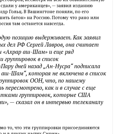
 сдали у американцев», — заявил изданию
ндр Гольц. В Вашингтоне поняли, по его
ить батон» на Россию. Потому что рано или
ссия там останется навсегда.
рдую позицию выдерживает. Как заявил
х дел РФ Сергей Лавров, она считает
и «Ахрар аш-Шам» и еще ряд
и группировок в список
Пару дней назад „Ан-Нусра“ подписала
р аш-Шам“, которая не включена в список
руппировок ООН, что, по нашему
 пересмотрено, как и в случае с еще
ятками группировок, которые США
», — сказал он в интервью телеканалу
мо то, что эти группировки присоединяются
о и в других частях Сирии».