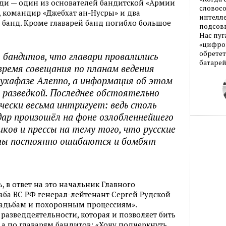
юди — один из основателей бандитской «Армии
словос
но, командир «Джебхат ан-Нусры» и два
интелле
банд. Кроме главарей банд погибло большое
подсовы
Нас пуг
«цифров
обретет
 бандитов, что главари провалились
батарей
о время совещания по планам ведения
мухафазе Алеппо, а информация об этом
 разведкой. Последнее обстоятельно
чески весьма интригует: ведь столь
ар произошёл на фоне озлобленнейшего
ков и прессы на тему того, что русские
ёты постоянно ошибаются и бомбят
, в ответ на это начальник Главного
аба ВС РФ генерал-лейтенант Сергей Рудской
свадьбам и похоронным процессиям».
 разведдеятельности, которая и позволяет бить
 а по главарям бандитов: «Хочу подчеркнуть,