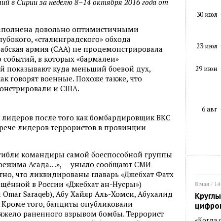
ий в Сирии за неделю 8–14 октября 2016 года от
30 июл
наполнена довольно оптимистичными
глубокого, «сталинградского» обхода
23 июл
рабская армия (САА) не продемонстрировала
ло событий, в которых «бармалеи»
ий показывают куда меньший боевой дух,
29 июн
ак говорят военные. Похоже также, что
онстрировали и США.
6 авг
 лидеров после того как бомбардировщик ВКС
трече лидеров террористов в провинции
огибли командиры самой боеспособной группы
 режима Асада…», — уныло сообщают СМИ
но, что ликвидированы главарь «Джебхат Фатх
щённой в России «Джебхат ан-Нусры»)
8 мая / 14
 Omar Saraqeb), Абу Хайяр Аль-Хомси, Абухалид
Круглы
 Кроме того, бандиты опубликовали
цифро
яжело раненного взрывом бомбы. Террорист
«Когда