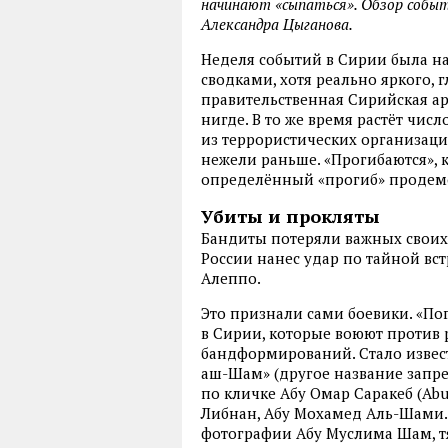
начинают «сыпаться». Обзор событ
Александра Цыганова.
Неделя событий в Сирии была 
сводками, хотя реально яркого, 
правительственная Сирийская а
нигде. В то же время растёт чис
из террористических организац
нежели раньше. «Прогибаются», к
определённый «прогиб» продем
Убиты и прокляты
Бандиты потеряли важных своих
России нанес удар по тайной вс
Алеппо.
Это признали сами боевики. «П
в Сирии, которые воюют против
бандформирований. Стало извест
аш-Шам» (другое название запре
по кличке Абу Омар Саракеб (Abu
Либнан, Абу Мохамед Аль-Шами.
фотографии Абу Муслима Шам, т