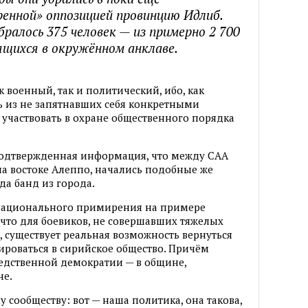
енной» оппозицией провинцию Идлиб.
ралось 375 человек — из примерно 2 700
дящихся в окружённом анклаве.
 военный, так и политический, ибо, как
ть из не запятнавших себя конкретными
 участвовать в охране общественного порядка
 подтвержденная информация, что между САА
а востоке Алеппо, начались подобные же
а банд из города.
национального примирения на примере
 что для боевиков, не совершавших тяжелых
 существует реальная возможность вернуться
роваться в сирийское общество. Причём
едственной демократии — в общине,
не.
 сообществу: вот — наша политика, она такова,