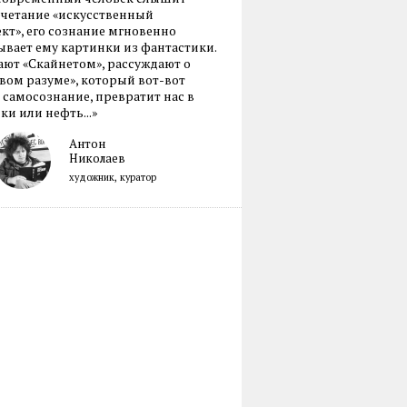
очетание «искусственный
кт», его сознание мгновенно
вает ему картинки из фантастики.
ают «Скайнетом», рассуждают о
ом разуме», который вот-вот
 самосознание, превратит нас в
ки или нефть...»
Антон
Николаев
художник, куратор