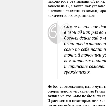
находится в реанимации. Эти л
завоевания», а также, как указа
высокопоставленных командира 
количество их охранников.
Самое печальное для
в свой ад как раз в
боевых действий в 
была предоставлена
само по себе полити
точный точечный уд
воя западных полити
и сирийские самол
гражданских.
Не без удовольствия, надо думать
оперативного управления Геншт
заявил на это: «Мы не бьём по 
И рассказал о некоторых деталях
не по свадьбам, как американцы,