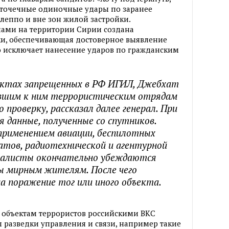
т точечные одиночные удары по заранее
еппо и вне зон жилой застройки.
ами на территории Сирии создана
ки, обеспечивающая достоверное выявление
о исключает нанесение ударов по гражданским
ъектах запрещенных в РФ ИГИЛ, Джебхат
увшим к ним террористическим отрядам
проверку, рассказал далее генерал. При
 данные, полученные со спутников.
 применением авиации, беспилотных
тов, радиотехнической и агентурной
циалисты окончательно убеждаются
ы мирным жителям. После чего
а поражение тог или иного объекта.
о объектам террористов российскими ВКС
разведки управления и связи, например такие