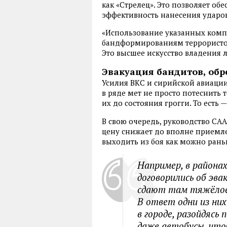
как «Стрелец». Это позволяет о
эффективность нанесения ударов
«Использование указанных комп
бандформированиям террористов
Это высшее искусство владения л
Эвакуация бандитов, обр
Усилия ВКС и сирийской авиаци
в ряде мет не просто потеснить т
их до состояния грогги. То есть 
В свою очередь, руководство САА
цену снижает до вполне приемле
выходить из боя как можно рань
Например, в районах
договорились об эва
сдают там тяжёлое 
В ответ одни из ни
в городе, разойдясь
даже автобусы, что