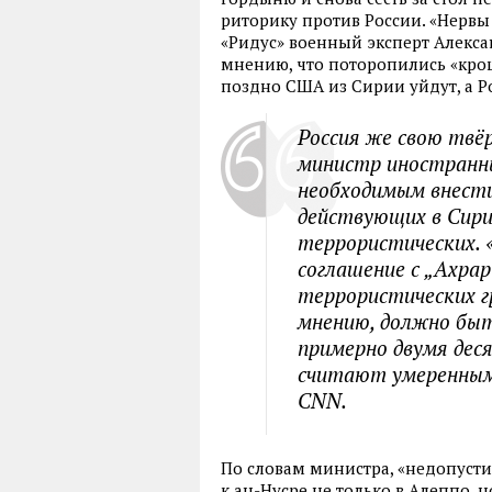
риторику против России. «Нервы
«Ридус» военный эксперт Алекса
мнению, что поторопились «крош
поздно США из Сирии уйдут, а Ро
Россия же свою твё
министр иностранны
необходимым внест
действующих в Сири
террористических. «
соглашение с „Ахра
террористических г
мнению, должно быть
примерно двумя дес
считают умеренными
CNN.
По словам министра, «недопусти
к ан-Нусре не только в Алеппо, н