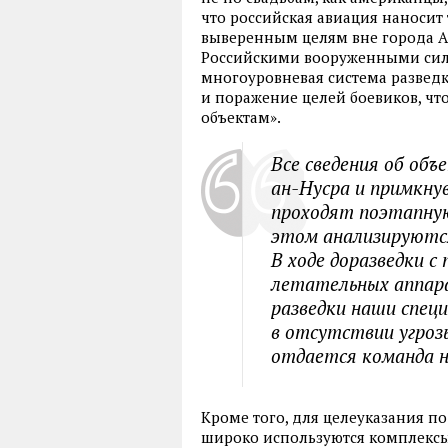
что российская авиация наноси
выверенным целям вне города Ал
Российскими вооруженными сил
многоуровневая система развед
и поражение целей боевиков, чт
объектам».
Все сведения об об
ан-Нусра и примкн
проходят поэтапную 
этом анализируются
В ходе доразведки с
летательных аппара
разведки наши спе
в отсутствии угроз
отдается команда н
Кроме того, для целеуказания п
широко используются комплексы 