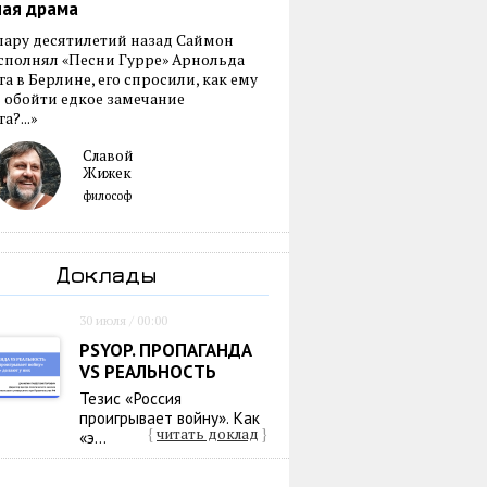
ная драма
пару десятилетий назад Саймон
сполнял «Песни Гурре» Арнольда
а в Берлине, его спросили, как ему
 обойти едкое замечание
а?...»
Славой
Жижек
философ
Доклады
30 июля / 00:00
PSYOP. ПРОПАГАНДА
VS РЕАЛЬНОСТЬ
Тезис «Россия
проигрывает войну». Как
{
читать доклад
}
«э...