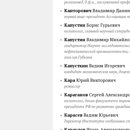
религиовед, д.ф.н., заслуженный про
Канторович
Владимир Дании
первый вице-президент Ассоциации 
Капустин
Борис Гурьевич
политолог, главный научный сотру
Капустин
Владимир Михайло
гендиректор Научно-исследователь
нефтехимической промышленности, 
газа им.Губкина
Капусткин
Вадим Игоревич
кандидат экономических наук, доцен
Кара
Юрий Викторович
режиссер
Караганов
Сергей Александр
политолог, декан факультета миров
президенте РФ по развитию гражданс
Карасев
Вадим Юрьевич
директор Института глобальных с
Караулов
Игорь Александров