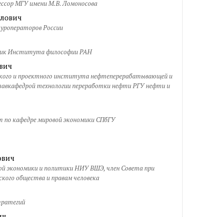
фессор МГУ имени М.В. Ломоносова
лович
туроператоров России
дник Института философии РАН
вич
ского и проектного института нефтеперерабатывающей и
завкафедрой технологии переработки нефти РГУ нефти и
т по кафедре мировой экономики СПбГУ
ович
ой экономики и политики НИУ ВШЭ, член Совета при
кого общества и правам человека
тратегий
ич