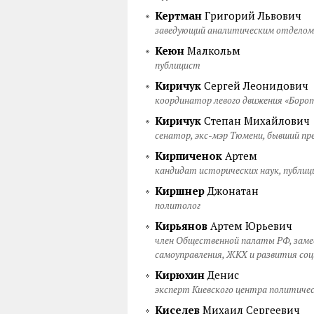
Кертман
Григорий Львович
заведующий аналитическим отделом
Кеюн
Малкольм
публицист
Киричук
Сергей Леонидович
координатор левого движения «Боро
Киричук
Степан Михайлович
сенатор, экс-мэр Тюмени, бывший пр
Кирпиченок
Артем
кандидат исторических наук, публиц
Киршнер
Джонатан
политолог
Кирьянов
Артем Юрьевич
член Общественной палаты РФ, заме
самоуправления, ЖКХ и развития со
Кирюхин
Денис
эксперт Киевского центра политичес
Киселев
Михаил Сергеевич