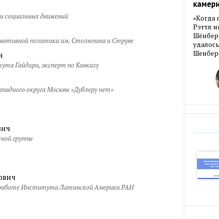
камер
и социальных движений
«Когда 
Рэттл и
Шёнберг
вативной политики им. Столыпина и Струве
удалось
Шенберг
ч
та Гайдара, эксперт по Кавказу
падного округа Москвы «Дублеру нет»
вич
ной группы
ович
 работе Института Латинской Америки РАН