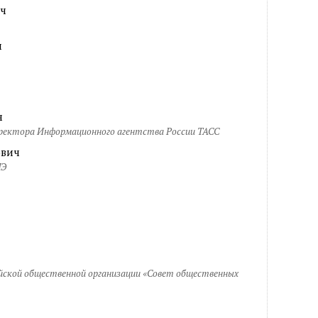
ич
ч
ч
иректора Информационного агентства России ТАСС
ович
ШЭ
йской общественной организации «Совет общественных