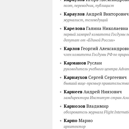
поэт, переводчик, публицист
Караулов
Андрей Викторович
журналист, телеведущий
Карелова
Галина Николаевна
первый зампред комитета Госдумы по
депутат от «Единой России»
Карлов
Георгий Александров
член комитета Госдумы РФ по природ
Карманов
Руслан
руководитель учебного центра Advanc
Карнаухов
Сергей Сергеевич
бывший вице-премьер правительства 
Карнеев
Андрей Ниязович
замдиректора Институт стран Ази
Карнозов
Владимир
обозреватель журнала Flight Internati
Карпо
Марио
архитектор