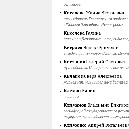
религиовед
Киселева
Жанна Яковлевна
председатель Калининского отделен
«Жители блокадного Ленинграда»
Киселева
Галина
директор Департамента аренды к
Кисриев
Энвер Фридович
заведующий сектором Кавказа Центр
Кистанов
Валерий Олегович
руководитель Центра японских исс
Кичанова
Вера Алексеевна
журналист, муниципальный депутат
Клеман
Карин
социолог
Климанов
Владимир Викторо
завкафедрой государственного регу
реформирования общественных фина
Клименко
Андрей Витальеви