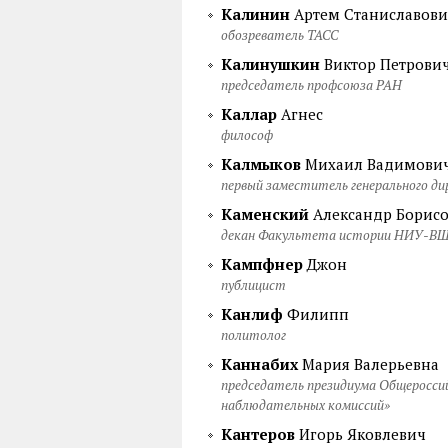
Калинин
Артем Станиславов
обозреватель ТАСС
Калинушкин
Виктор Петрови
председатель профсоюза РАН
Каллар
Агнес
философ
Калмыков
Михаил Вадимови
первый заместитель генерального д
Каменский
Александр Борис
декан Факультета истории НИУ-В
Кампфнер
Джон
публицист
Канлиф
Филипп
политолог
Каннабих
Мария Валерьевна
председатель президиума Общеросси
наблюдательных комиссий»
Кантеров
Игорь Яковлевич