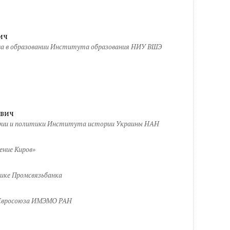
ич
ва в образовании Института образования НИУ ВШЭ
вич
рии и политики Института истории Украины НАН
ение Киров»
тике Промсвязьбанка
 Евросоюза ИМЭМО РАН