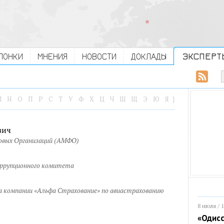
ЛОНКИ
МНЕНИЯ
НОВОСТИ
ДОКЛАДЫ
ЭКСПЕРТ
М
Н
О
П
Р
С
Т
У
Ф
Х
Ц
Ч
Ш
Щ
Э
Ю
Я
}
вич
овых Организаций (АМФО)
оррупционного комитета
а компании «Альфа Страхование» по авиастрахованию
8 июля / 
«Одисс