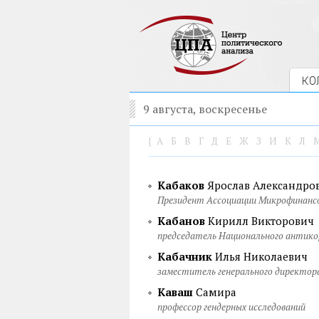
КО
9 августа, воскресенье
{
А
Б
В
Г
Д
Е
Ж
З
И
К
Л
Кабаков
Ярослав Александро
Президент Ассоциации Микрофинанс
Кабанов
Кирилл Викторович
председатель Национального антик
Кабачник
Илья Николаевич
заместитель генерального директор
Каваш
Самира
профессор гендерных исследований