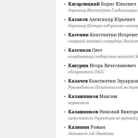
Кагарлицкий
Борис Юльевич
директор Института Глобализации 
Казаков
Александр Юрьевич
директор Центра либерально-консер
Казенин
Константин Игореви
старший научный сотрудник Институ
Казенков
Олег
координатор сообщества жителей За
Какурин
Игорь Вячеславович
обозреватель ТАСС
Калачев
Константин Эдуардо
Руководитель Политической эксперт
Калашников
Максим
журналист
Калашников
Николай Виктор
заместитель директора по научной
Калинин
Роман
Активист гей-движения