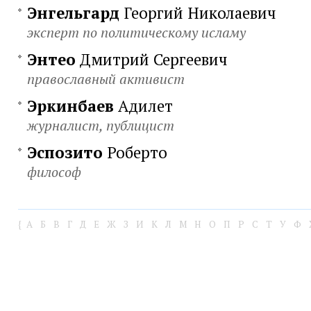
Энгельгард
Георгий Николаевич
эксперт по политическому исламу
Энтео
Дмитрий Сергеевич
православный активист
Эркинбаев
Адилет
журналист, публицист
Эспозито
Роберто
философ
{
А
Б
В
Г
Д
Е
Ж
З
И
К
Л
М
Н
О
П
Р
С
Т
У
Ф