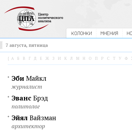
КОЛОНКИ
МНЕНИЯ
Н
7 августа, пятница
{
А
Б
В
Г
Д
Е
Ж
З
И
К
Л
М
Н
О
П
Р
С
Т
У
Ф
Эби
Майкл
журналист
Эванс
Брэд
политолог
Эйял
Вайзман
архитектор