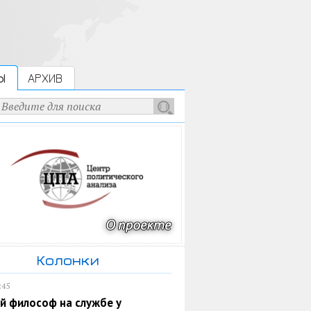
Ы
АРХИВ
Колонки
:45
й философ на службе у