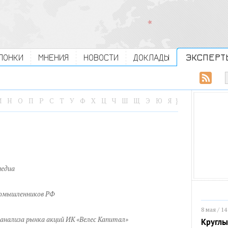
ЛОНКИ
МНЕНИЯ
НОВОСТИ
ДОКЛАДЫ
ЭКСПЕРТ
М
Н
О
П
Р
С
Т
У
Ф
Х
Ц
Ч
Ш
Щ
Э
Ю
Я
}
медиа
ромышленников РФ
8 мая / 14
анализа рынка акций ИК «Велес Капитал»
Круглы