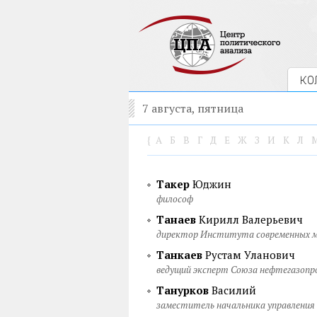
КО
7 августа, пятница
{
А
Б
В
Г
Д
Е
Ж
З
И
К
Л
Такер
Юджин
философ
Танаев
Кирилл Валерьевич
директор Института современных 
Танкаев
Рустам Уланович
ведущий эксперт Союза нефтегазоп
Танурков
Василий
заместитель начальника управления 