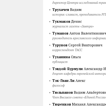
директор Центра исследований тран
Трухачев
Вадим
историк-славист, преподаватель РГ
Тукмаков
Денис
журналист газеты «Завтра»
Туманов
Антон Валентинови
руководитель ярославского информа
Турунов
Сергей Викторович
корреспондент ТАСС
Туханина
Ольга
публицист
Тэвдой-Бурмули
Александр И
доцент кафедры европейской интег
Тэк-Гван Ли
Алекс
философ
Тюльпанов
Вадим Альбертов
Член Высшего совета «Единой России
Тюренков
Михаил Александр