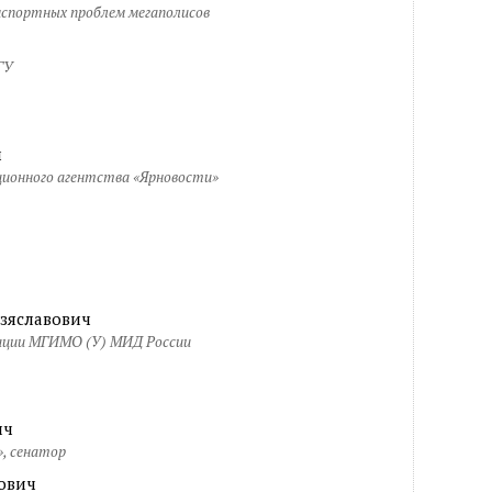
спортных проблем мегаполисов
ГУ
ч
ционного агентства «Ярновости»
зяславович
рации МГИМО (У) МИД России
ич
», сенатор
ович