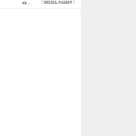
{
читать доклад
}
«э...