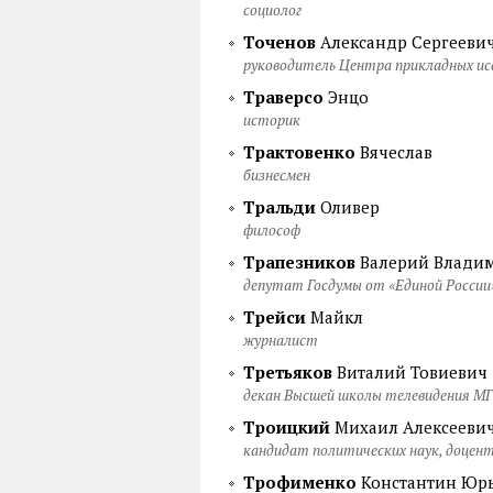
социолог
Точенов
Александр Сергееви
руководитель Центра прикладных ис
Траверсо
Энцо
историк
Трактовенко
Вячеслав
бизнесмен
Тральди
Оливер
философ
Трапезников
Валерий Влади
депутат Госдумы от «Единой России
Трейси
Майкл
журналист
Третьяков
Виталий Товиевич
декан Высшей школы телевидения МГУ
Троицкий
Михаил Алексееви
кандидат политических наук, доце
Трофименко
Константин Юр