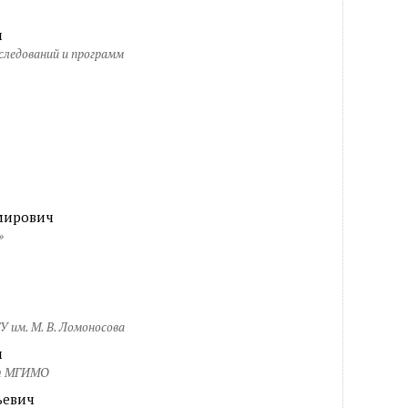
ч
следований и программ
мирович
»
 им. М. В. Ломоносова
ч
нт МГИМО
ьевич