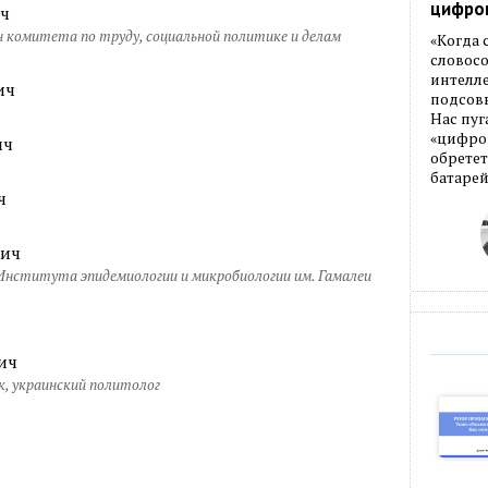
цифро
ич
 комитета по труду, социальной политике и делам
«Когда
словос
интелле
ич
подсовы
Нас пуг
«цифров
ич
обретет
батарей
ч
вич
Института эпидемиологии и микробиологии им. Гамалеи
ич
к, украинский политолог