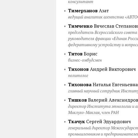
консультант
Тимерханов
Азат
ведущий аналитик агентства «АВТО
Тимченко
Вячеслав Степанов
председатель Всероссийского совета
руководителя фракции «Единая Росси
федеративному устройству и вопрос
Титов
Борис
бизнес-омбудсмен
Тихонов
Андрей Викторович
политолог
Тихонова
Наталья Евгеньевна
главный научный сотрудник Институ
Тишков
Валерий Александро
директор Института этнологии и а
Миклухо-Маклая, член РАН
Ткачук
Сергей Эдуардович
генеральный директор Межгосударст
промышленников и предпринимателе