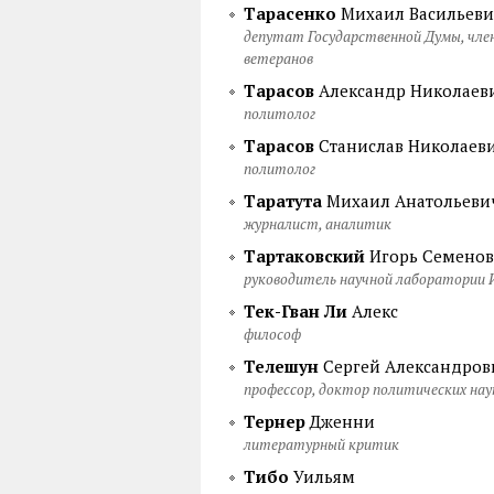
Тарасенко
Михаил Васильев
депутат Государственной Думы, член
ветеранов
Тарасов
Александр Николаев
политолог
Тарасов
Станислав Николаев
политолог
Таратута
Михаил Анатольеви
журналист, аналитик
Тартаковский
Игорь Семено
руководитель научной лаборатории 
Тек-Гван Ли
Алекс
философ
Телешун
Сергей Александров
профессор, доктор политических нау
Тернер
Дженни
литературный критик
Тибо
Уильям