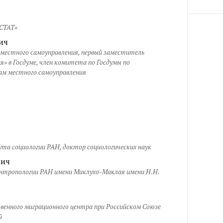
СТАТ»
ич
 местного самоуправления, первый заместитель
я» в Госдуме, член комитета по Госдумы по
ам местного самоуправления
та социологии РАН, доктор социологических наук
вич
нтропологии РАН имени Миклухо-Маклая имени Н.Н.
венного миграционного центра при Российском Союзе
й