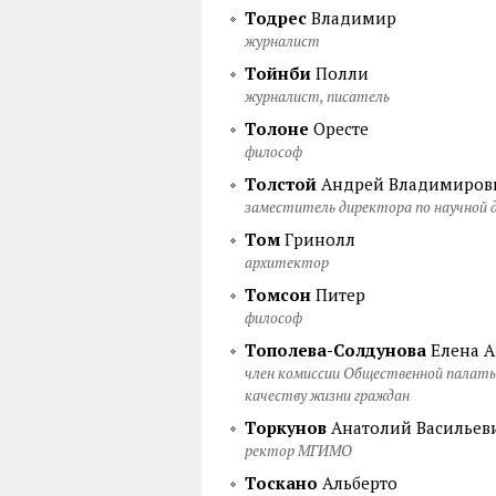
Тодрес
Владимир
журналист
Тойнби
Полли
журналист, писатель
Толоне
Оресте
философ
Толстой
Андрей Владимиров
заместитель директора по научной
Том
Гринолл
архитектор
Томсон
Питер
философ
Тополева-Солдунова
Елена А
член комиссии Общественной палаты
качеству жизни граждан
Торкунов
Анатолий Васильев
ректор МГИМО
Тоскано
Альберто