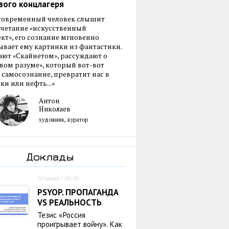
вого концлагеря
 современный человек слышит
очетание «искусственный
кт», его сознание мгновенно
вает ему картинки из фантастики.
ают «Скайнетом», рассуждают о
ом разуме», который вот-вот
 самосознание, превратит нас в
ки или нефть...»
Антон
Николаев
художник, куратор
Доклады
30 июля / 00:00
PSYOP. ПРОПАГАНДА
VS РЕАЛЬНОСТЬ
Тезис «Россия
проигрывает войну». Как