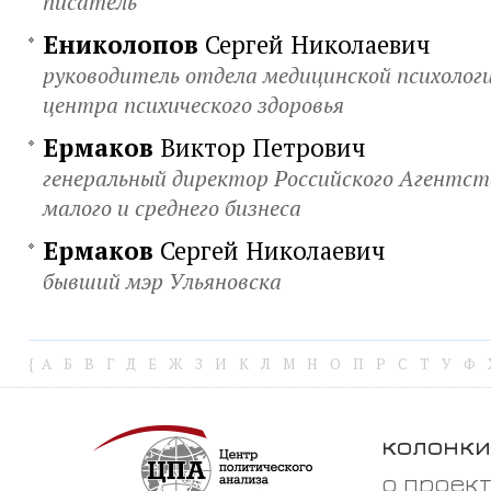
писатель
Ениколопов
Сергей Николаевич
руководитель отдела медицинской психолог
центра психического здоровья
Ермаков
Виктор Петрович
генеральный директор Российского Агентс
малого и среднего бизнеса
Ермаков
Сергей Николаевич
бывший мэр Ульяновска
{
А
Б
В
Г
Д
Е
Ж
З
И
К
Л
М
Н
О
П
Р
С
Т
У
Ф
колонки
о проек