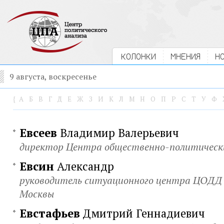
КОЛОНКИ
МНЕНИЯ
Н
9 августа, воскресенье
{
А
Б
В
Г
Д
Е
Ж
З
И
К
Л
М
Н
О
П
Р
С
Т
У
Ф
Евсеев
Владимир Валерьевич
директор Центра общественно-политически
Евсин
Александр
руководитель ситуационного центра ЦОДД
Москвы
Евстафьев
Дмитрий Геннадиевич