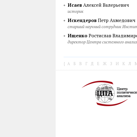
Исаев
Алексей Валерьевич
историк
Искендеров
Петр Ахмедович
старший научный сотрудник Инстит
Ищенко
Ростислав Владимир
директор Центра системного анализ
{
А
Б
В
Г
Д
Е
Ж
З
И
К
Л