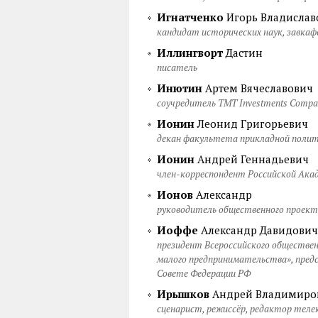
Игнатченко
Игорь Владислав
кандидат исторических наук, завка
Иллингворт
Дастин
писатель
Инютин
Артем Вячеславович
соучредитель TMT Investments Compa
Ионин
Леонид Григорьевич
декан факультета прикладной поли
Ионин
Андрей Геннадьевич
член-корреспондент Российской Акад
Ионов
Александр
руководитель общественного проек
Иоффе
Александр Давидович
президент Всероссийского обществен
малого предпринимательства», пред
Совете Федерации РФ
Ирышков
Андрей Владимиро
сценарист, режиссёр, редактор теле