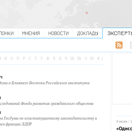
ЛОНКИ
МНЕНИЯ
НОВОСТИ
ДОКЛАДЫ
ЭКСПЕРТ
М
Н
О
П
Р
С
Т
У
Ф
Х
Ц
Ч
Ш
Щ
Э
Ю
Я
}
ч
Азии и Ближнего Востока Российского института
ч
сследований Фонда развития гражданского общества
ч
а Госдумы по конституционному законодательству и
8 июля / 
лен фракции ЛДПР
«Одисс