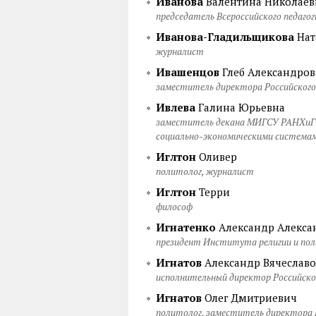
Иванова
Валентина Николаев
председатель Всероссийского педагог
Иванова-Гладильщикова
Нат
журналист
Ивашенцов
Глеб Александро
заместитель директора Российского
Ивлева
Галина Юрьевна
заместитель декана МИГСУ РАНХиГС,
социально-экономическими системами
Иглтон
Оливер
политолог, журналист
Иглтон
Терри
философ
Игнатенко
Александр Алекса
президент Института религии и по
Игнатов
Александр Вячеслав
исполнительный директор Российско
Игнатов
Олег Дмитриевич
политолог, заместитель директора