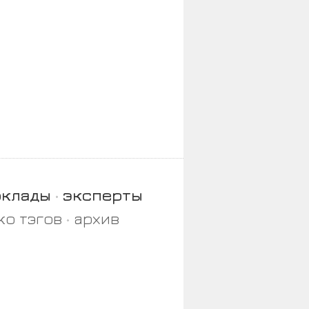
оклады
эксперты
ко тэгов
архив