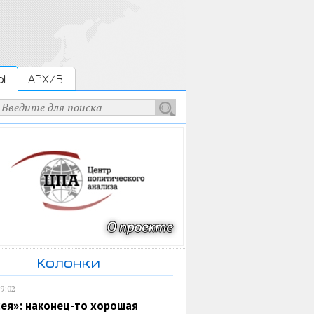
Ы
АРХИВ
Колонки
19:02
ея»: наконец-то хорошая