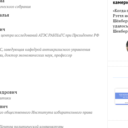
на
камер
ического собрания
«Когда 
алья
Рэттл и
Шёнберг
удалось
вич
Шенберг
 центра исследований АТЭС РАНХиГС при Президенте РФ
 заведующая кафедрой антикризисного управления
, доктор экономических наук, профессор
ндрович
литики
ович
го общественного Института избирательного права
 Центра политической конъюнктуры