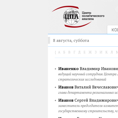
КО
8 августа, суббота
{
А
Б
В
Г
Д
Е
Ж
З
И
К
Л
Иваненко
Владимир Иванови
ведущий научный сотрудник Центра 
стратегических исследований
Иванов
Виталий Вячеславови
глава департамента региональных и
Иванов
Сергей Владимирови
заместитель председателя комитет
государственному строительству, ч