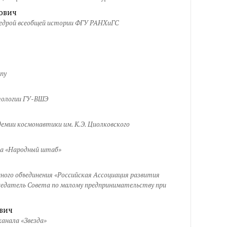
ович
федрой всеобщей истории ФГУ РАНХиГС
ny
тологии ГУ-ВШЭ
емии космонавтики им. К.Э. Циолковского
та «Народный штаб»
ного объединения «Российская Ассоциация развития
седатель Совета по малому предпринимательству при
вич
канала «Звезда»