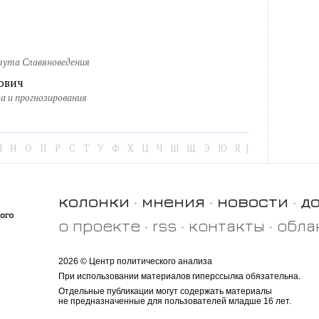
ута Славяноведения
ович
а и прогнозирования
М
Н
О
П
Р
С
Т
У
Ф
Х
Ц
Ч
Ш
Щ
Э
Ю
Я
}
колонки
мнения
новости
д
о проекте
rss
контакты
обла
2026 © Центр политического анализа
При использовании материалов гиперссылка обязательна.
Отдельные публикации могут содержать материалы
не предназначенные для пользователей младше 16 лет.