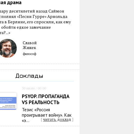
ная драма
пару десятилетий назад Саймон
сполнял «Песни Гурре» Арнольда
а в Берлине, его спросили, как ему
 обойти едкое замечание
а?...»
Славой
Жижек
философ
Доклады
30 июля / 00:00
PSYOP. ПРОПАГАНДА
VS РЕАЛЬНОСТЬ
Тезис «Россия
проигрывает войну». Как
{
читать доклад
}
«э...