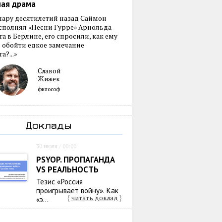
ная драма
пару десятилетий назад Саймон
сполнял «Песни Гурре» Арнольда
а в Берлине, его спросили, как ему
 обойти едкое замечание
а?...»
Славой
Жижек
философ
Доклады
30 июля / 00:00
PSYOP. ПРОПАГАНДА
VS РЕАЛЬНОСТЬ
Тезис «Россия
проигрывает войну». Как
{
читать доклад
}
«э...