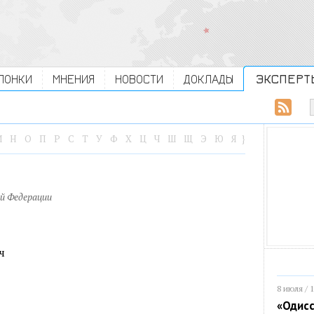
ЛОНКИ
МНЕНИЯ
НОВОСТИ
ДОКЛАДЫ
ЭКСПЕРТ
М
Н
О
П
Р
С
Т
У
Ф
Х
Ц
Ч
Ш
Щ
Э
Ю
Я
}
й Федерации
ч
8 июля / 
«Одисс