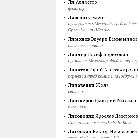
Ли
Аллистер
философ
Лившиц
Семен
председатель Местной еврейской рел
Орла «Центр «Шалом»
Лимонов
Эдуард Вениаминов
писатель, политик
Линдер
Иосиф Борисович
президент Международной контртер
Липатов
Юрий Александрови
первый зампред комитета Госдумы по
Липовецки
Жиль
социолог
Липскеров
Дмитрий Михайло
писатель
Лисоволик
Ярослав Дмитрие
Главный экономист Deutsche Bank
Литовкин
Виктор Николаевич
военный обозреватель ТАСС