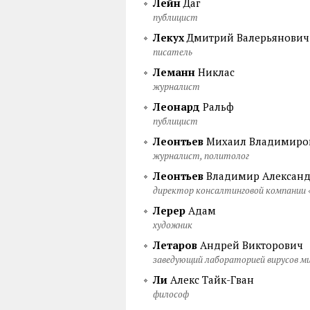
Лейн
Даг
публицист
Лекух
Дмитрий Валерьянович
писатель
Леманн
Никлас
журналист
Леонард
Ральф
публицист
Леонтьев
Михаил Владимиро
журналист, политолог
Леонтьев
Владимир Алексан
директор консалтинговой компании
Лерер
Адам
художник
Летаров
Андрей Викторович
заведующий лабораторией вирусов 
Ли
Алекс Тайк-Гван
философ