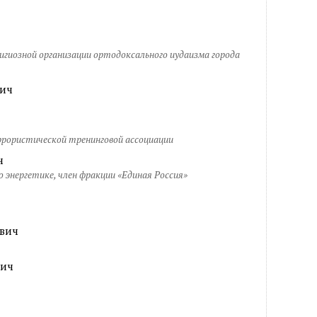
игиозной организации ортодоксального иудаизма города
ич
рористической тренинговой ассоциации
ч
 энергетике, член фракции «Единая Россия»
вич
вич