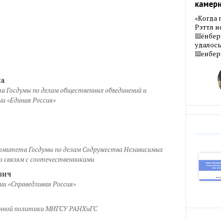
камер
«Когда 
Рэттл и
Шёнберг
удалось
Шенберг
на
 Госдумы по делам общественных объединений и
ии «Единая Россия»
омитета Госдумы по делам Содружества Независимых
 и связям с соотечественниками
вич
ии «Справедливая Россия»
онной политики МИГСУ РАНХиГС