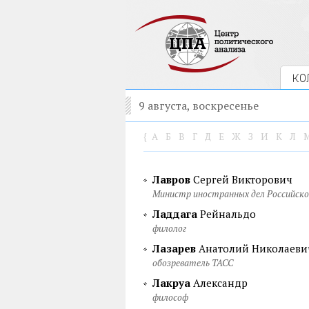
КО
9 августа, воскресенье
{
А
Б
В
Г
Д
Е
Ж
З
И
К
Л
Лавров
Сергей Викторович
Министр иностранных дел Российско
Ладдага
Рейнальдо
филолог
Лазарев
Анатолий Николаеви
обозреватель ТАСС
Лакруа
Александр
философ