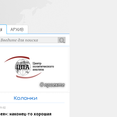
Ы
АРХИВ
Колонки
19:02
ея»: наконец-то хорошая