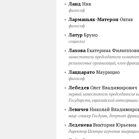
Ланд
Ник
философ
Ларманьяк-Матерон
Октав
философ
Латур
Бруно
социолог
Лахова
Екатерина Филиппов
заместитель председателя комитета
религиозных организаций, член фракц
Лаццарато
Маурицио
философ
Лебедев
Олег Владимирович
первый заместитель председателя к
Государств, евразийской интеграции
Левичев
Николай Владимиро
вице-спикер Госдумы, депутат фракц
Леденева
Виктория Юрьевна
директор Центра изучения миграци