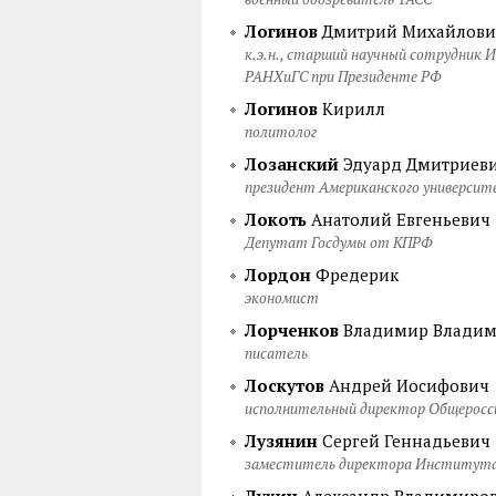
Логинов
Дмитрий Михайлови
к.э.н., старший научный сотрудник 
РАНХиГС при Президенте РФ
Логинов
Кирилл
политолог
Лозанский
Эдуард Дмитриев
президент Американского университ
Локоть
Анатолий Евгеньевич
Депутат Госдумы от КПРФ
Лордон
Фредерик
экономист
Лорченков
Владимир Владим
писатель
Лоскутов
Андрей Иосифович
исполнительный директор Общеросси
Лузянин
Сергей Геннадьевич
заместитель директора Института 