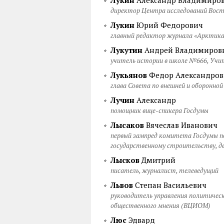
Лукин
Александр Владимиро
директор Центра исследований Вос
Лукин
Юрий Федорович
главный редактор журнала «Арктика 
Лукутин
Андрей Владимиров
учитель истории в школе №666, Учит
Лукьянов
Федор Александров
глава Совета по внешней и оборонно
Лучин
Александр
помощник вице-спикера Госдумы
Лысаков
Вячеслав Иванович
первый зампред комитета Госдумы п
государственному строительству, д
Лысков
Дмитрий
писатель, журналист, телеведущий
Львов
Степан Васильевич
руководитель управления политическ
общественного мнения (ВЦИОМ)
Люс
Эдвард