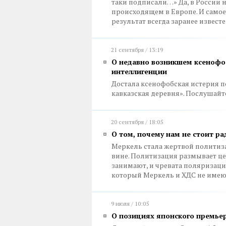
таки подписали…» Да, в России н
происходящем в Европе. И самое
результат всегда заранее извест
21 сентября / 13:19
О недавно возникшем ксенофо
интеллигенции
Достала ксенофобская истерия п
кавказская деревня». Послушай
20 сентября / 18:05
О том, почему нам не стоит р
Меркель стала жертвой политизац
вине. Политизация размывает це
занимают, и чревата поляризаци
который Меркель и ХДС не имею
9 июля / 10:05
О позициях японского премье