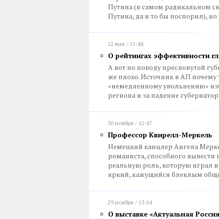
Путина (в самом радикальном см
Путина, да и то бы поспорил), н
12 мая / 11:48
О рейтингах эффективности гл
А вот по поводу пресловутой гу
же плохо. Источник в АП почему 
«немедленному увольнению» изб
региона и за падение губернато
30 ноября / 12:47
Профессор Квирелл-Меркель
Немецкий канцлер Ангела Мерк
романиста, способного вывести 
реальную роль, которую играл и
яркий, кажущийся блеклым общ
29 ноября / 13:14
О выставке «Актуальная Росси