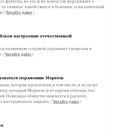
ет футбола, но это ж не повод так переживать о
-то главное: какой смысл в болении, если конечный
ен
{
Читайте далее
}
бском настроении отечественной
од названием «страной управляет татарская и
те
{
Читайте далее
}
адоваться поражению Меркель
ии, которая произошла, в том числе, и по её же
нтр, который Меркель и её партия считали, что
ей. Немецкое общество движется к расколу,
т инструментов закрыть
{
Читайте далее
}
ра