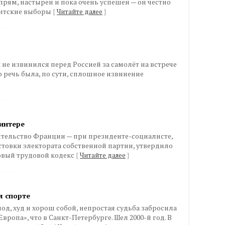
рям, настырен и пока очень успешен — он честно
ентские выборы
{
Читайте далее
}
 не извинился перед Россией за самолёт на встрече
о речь была, по сути, сплошное извинение
интере
ительство Франции — при президенте-социалисте,
товки электората собственной партии, утвердило
овый трудовой кодекс
{
Читайте далее
}
м спорте
лод, худ и хорош собой, непростая судьба забросила
вропа», что в Санкт-Петербурге. Шел 2000-й год. В