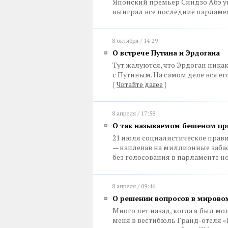
Японский премьер Синдзо Абэ уп
выиграл все последние парлам
8 октября / 14:29
О встрече Путина и Эрдогана
Тут жалуются, что Эрдоган никак
с Путиным. На самом деле вся ег
{
Читайте далее
}
8 апреля / 17:58
О так называемом бешеном пр
21 июля социалистическое прав
— наплевав на миллионные забас
без голосования в парламенте н
8 апреля / 09:46
О решении вопросов в мирово
Много лет назад, когда я был мо
меня в вестибюль Гранд-отеля «Е