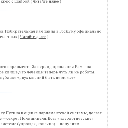
хоккею с шайбой
{
Читайте далее
}
ов. Избирательная кампания в ГосДуму официально
ричастных
{
Читайте далее
}
ого парламента. За период правления Рамзана
е клише, что чеченцы теперь чуть ли не роботы,
еспублике «двух мнений быть не может»
ику Путина в оценке парламентской системы, делает
е — секрет Полишинеля. Есть «идеологические»
 системе (упрощая, конечно) — популизм