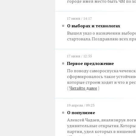
городе имел место быть ЧМ по 
17 июня / 14:17
О выборах и технологах
Вышел указ о назначении выбор
стартовала. Поздравляю всех п
17 июня / 12:55
Первое предложение
По поводу самороспуска чеченск
сформировалось такое устойчиво
которые строем ходят и что в р
{
Читайте далее
}
19 апреля / 09:23
О популизме
Алексей Чадаев, анализируя лог
удивительные открытия. Которы
партии, удел которых в нишевой