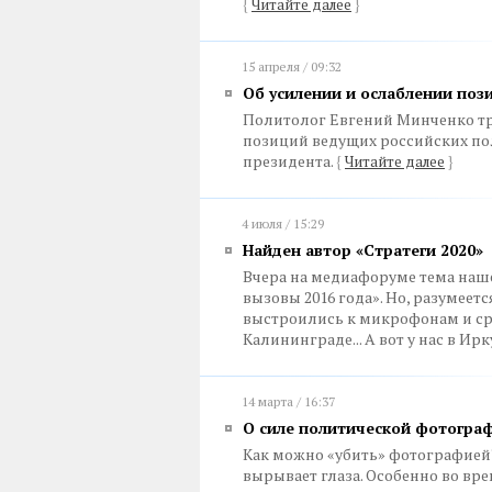
{
Читайте далее
}
15 апреля / 09:32
Об усилении и ослаблении поз
Политолог Евгений Минченко тр
позиций ведущих российских по
президента.
{
Читайте далее
}
4 июля / 15:29
Найден автор «Стратеги 2020»
Вчера на медиафоруме тема наш
вызовы 2016 года». Но, разумее
выстроились к микрофонам и сраз
Калининграде... А вот у нас в Ирк
14 марта / 16:37
О силе политической фотогра
Как можно «убить» фотографией
вырывает глаза. Особенно во вр