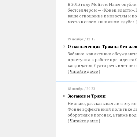
В 2013 году Мойзем Наим опубл
бестселлером — «Конец власти». 
ваше отношение к новостям и по
место в своем «книжном клубе»
{
19 ноября / 12:15
О назначенцах Трампа без ил
Забавно, как активно обсуждают
приступил к работе президента 
кандидатов, будто речь идет не 
{
Читайте далее
}
18 ноября / 20:22
Зюганов и Трамп
Не знаю, рассказывал ли я эту и
Фонде эффективной политике дл
оборотнях в погонах, а также п
{
Читайте далее
}