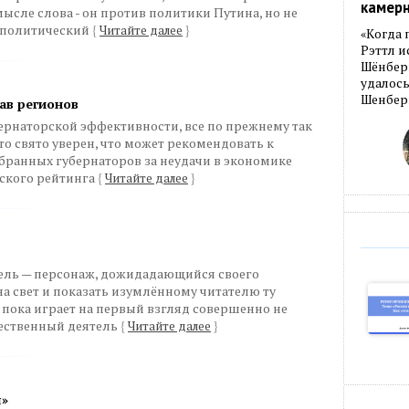
камер
ысле слова - он против политики Путина, но не
о политический
{
Читайте далее
}
«Когда 
Рэттл и
Шёнберг
удалось
Шенберг
ав регионов
бернаторской эффективности, все по прежнему так
то свято уверен, что может рекомендовать к
ранных губернаторов за неудачи в экономике
рского рейтинга
{
Читайте далее
}
ель — персонаж, дожидадающийся своего
на свет и показать изумлённому читателю ту
 пока играет на первый взгляд совершенно не
ественный деятель
{
Читайте далее
}
я»