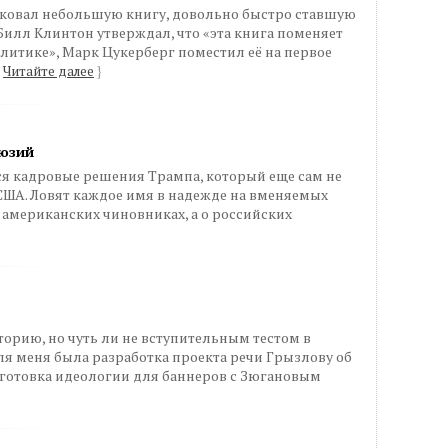
иковал небольшую книгу, довольно быстро ставшую
Билл Клинтон утверждал, что «эта книга поменяет
литике», Марк Цукерберг поместил её на первое
Читайте далее
}
люзий
ся кадровые решения Трампа, который еще сам не
США. Ловят каждое имя в надежде на вменяемых
о американских чиновниках, а о российских
сторию, но чуть ли не вступительным тестом в
я меня была разработка проекта речи Грызлову об
одготовка идеологии для баннеров с Зюгановым