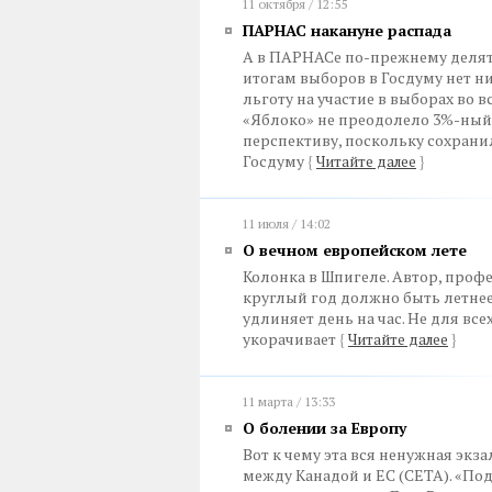
11 октября / 12:55
ПАРНАС накануне распада
А в ПАРНАСе по-прежнему делят
итогам выборов в Госдуму нет н
льготу на участие в выборах во в
«Яблоко» не преодолело 3%-ный
перспективу, поскольку сохран
Госдуму
{
Читайте далее
}
11 июля / 14:02
О вечном европейском лете
Колонка в Шпигеле. Автор, профе
круглый год должно быть летнее 
удлиняет день на час. Не для вс
укорачивает
{
Читайте далее
}
11 марта / 13:33
О болении за Европу
Вот к чему эта вся ненужная эк
между Канадой и ЕС (CETA). «Под