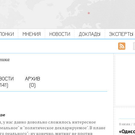
ЛОНКИ
МНЕНИЯ
НОВОСТИ
ДОКЛАДЫ
ЭКСПЕРТЫ
тика
ВОСТИ
АРХИВ
(141)
(0)
азе
ил, у нас давно довольно сложилось интересное
8 июля / 
реальное" и "политическое декларируемое". В плане
«Одисс
о реального"- ну конечно, митинг не против