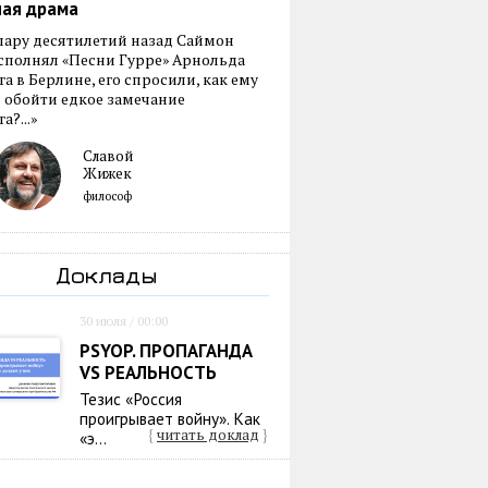
ная драма
пару десятилетий назад Саймон
сполнял «Песни Гурре» Арнольда
а в Берлине, его спросили, как ему
 обойти едкое замечание
а?...»
Славой
Жижек
философ
Доклады
30 июля / 00:00
PSYOP. ПРОПАГАНДА
VS РЕАЛЬНОСТЬ
Тезис «Россия
проигрывает войну». Как
{
читать доклад
}
«э...