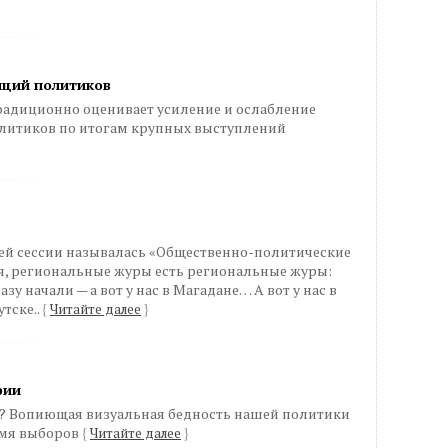
иций политиков
адиционно оценивает усиление и ослабление
литиков по итогам крупных выступлений
ей сессии называлась «Общественно-политические
тся, региональные журы есть региональные журы:
у начали — а вот у нас в Магадане… А вот у нас в
утске..
{
Читайте далее
}
фии
? Вопиющая визуальная бедность нашей политики
емя выборов
{
Читайте далее
}