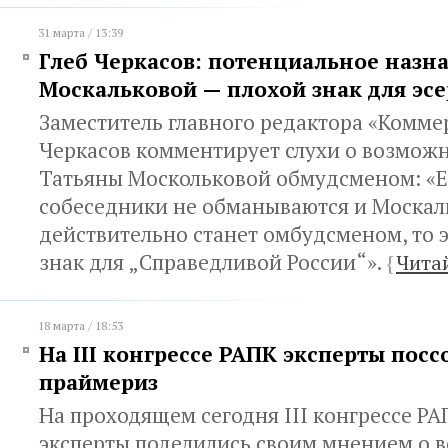
31 марта / 13:39
Глеб Черкасов: потенциальное назн
Москальковой — плохой знак для эсе
Заместитель главного редактора «Комме
Черкасов комментирует слухи о возмож
Татьяны Москольковой обмудсменом: «Е
собеседники не обманываются и Москал
действительно станет омбудсменом, то 
знак для „Справедливой России“».
{
Чита
18 марта / 18:53
На III конгрессе РАПК эксперты посс
праймериз
На проходящем сегодня III конгрессе РА
эксперты поделились своим мнением о 