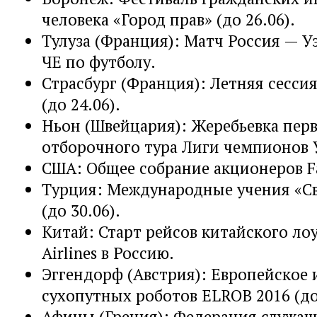
человека «Город прав» (до 26.06).
Тулуза (Франция): Матч Россия — У
ЧЕ по футболу.
Страсбург (Франция): Летняя сесси
(до 24.06).
Ньон (Швейцария): Жеребьевка пер
отборочного тура Лиги чемпионов
США: Общее собрание акционеров F
Турция: Международные учения «Св
(до 30.06).
Китай: Старт рейсов китайского лоу
Airlines в Россию.
Эггендорф (Австрия): Европейское
сухопутных роботов ELROB 2016 (до 
Афины (Греция): Федерация служа