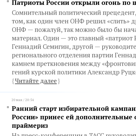
Патриоты России открыли огонь по 
Сомнительный политический прецедент,
том, как один член ОНФ решил «слить» д
ОНФ — пожалуй, так можно было бы нача
материал. Один — это главный «патриот 
Геннадий Семигин, другой — руководите
регионального отделения партии Геннад
камнем преткновения между «фронтовик
ге­ний кур­ской по­ли­ти­ки Алек­сандр Руц­
{
Читайте далее
}
20 мая / 20:54
Ранний старт избирательной кампа
России» принес ей дополнительные 
праймериз
На пресс-конференции в ТАСС руковод