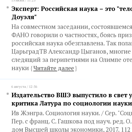
15 июня / 11:23
Эксперт: Российская наука – это "те
Доуэля"
На совместном заседании, состоявшемся
ФАНО говорили о частностях, боясь приз
российская наука обезглавлена. Так пол
ЦарьградТВ Александр Цыганов, многие
следящий за перипетиями на Олимпе от
науки
{
Читайте далее
}
6 августа / 12:56
Издательство ВШЭ выпустило в свет 
критика Латура по социологии науки
Ив Жэнгра. Социология науки. / Сер. "Соц
Пер. с франц. С. Гашкова под науч. ред. О.
дом Высшей школы экономики, 2017. 112 