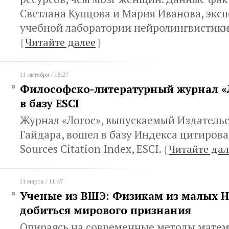
Светлана Купцова и Мария Иванова, экс
учебной лаборатории нейролингвистик
{
Читайте далее
}
11 октября / 15:27
Философско-литературный журнал «
в базу ESCI
Журнал «Логос», выпускаемый Издатель
Гайдара, вошел в базу Индекса цитиров
Sources Citation Index, ESCI.
{
Читайте дал
11 марта / 11:47
Ученые из ВШЭ: Физикам из малых 
добиться мирового признания
Опираясь на современные методы мате