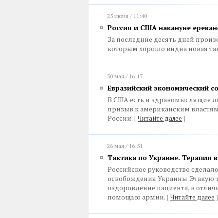
25 июня / 11:40
Россия и США накануне ереван
За последние десять дней произ
которым хорошо видна новая та
30 мая / 16:17
Евразийский экономический со
В США есть и здравомыслящие л
призыв к американским властям 
России.
{
Читайте далее
}
26 мая / 16:51
Тактика по Украине. Терапия 
Российское руководство сделало
освобождения Украины. Этакую 
оздоровление пациента, в отлич
помощью армии.
{
Читайте далее