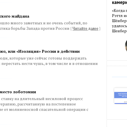
камер
«Когда 
Рэттл и
ского майдана
Шёнберг
ошло много заметных и не очень событий, по
удалось
ктика борьбы Запада против России
{
Читайте далее
}
Шенберг
юз, или «Изоляция» России в действии
юди, которые уже сейчас готовы поддержать
перестать нести чушь, в том числе и в отношении
вместо лоботомии
 ставку на длительный несиловой процесс
терапию, рассчитанную на постепенное
ие от молниеносной спасательной операции с
}