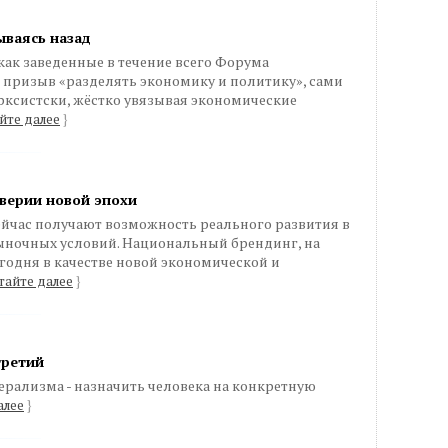
ываясь назад
ак заведенные в течение всего Форума
призыв «разделять экономику и политику», сами
рксистски, жёстко увязывая экономические
йте далее
}
верии новой эпохи
йчас получают возможность реального развития в
ночных условий. Национальный брендинг, на
егодня в качестве новой экономической и
тайте далее
}
третий
ерализма - назначить человека на конкретную
алее
}