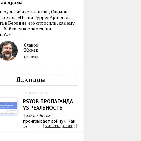
ная драма
пару десятилетий назад Саймон
сполнял «Песни Гурре» Арнольда
а в Берлине, его спросили, как ему
 обойти едкое замечание
а?...»
Славой
Жижек
философ
Доклады
30 июля / 00:00
PSYOP. ПРОПАГАНДА
VS РЕАЛЬНОСТЬ
Тезис «Россия
проигрывает войну». Как
{
читать доклад
}
«э...