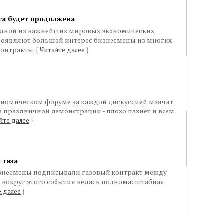
та будет продолжена
одной из важнейших мировых экономических
роявляют большой интерес бизнесмены из многих
контракты.
{
Читайте далее
}
ономическом форуме за каждой дискуссией маячит
а праздничной демонстрации - плохо пахнет и всем
йте далее
}
 газа
изнесмены подписывали газовый контракт между
 вокруг этого события велась полномасштабная
 далее
}