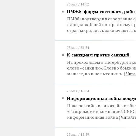
25 мая / 14:02
ПМЭФ: форум состоялся, рабо
ПМЭФ подтвердил свое звание 
площадок. К ней по-прежнему п
стран мира, здесь заключаются 
23 мая / 22:34
К санкциям против санкций
На проходящем в Петербурге эк
слово «санкции». Словно бомж н
мешает, но и не выгонишь.
{
Чита
23 мая / 16:04
Информационная война вокруг
Пока российские и китайские б
«Газпромом» и компанией CNPC,
информационная война
{
Читайте
23 мая / 15:59