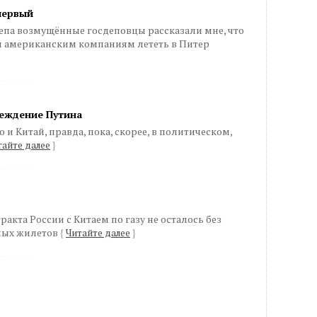
первый
епа возмущённые госдеповцы рассказали мне, что
 американским компаниям лететь в Питер
реждение Путина
и Китай, правда, пока, скорее, в политическом,
тайте далее
}
кта России с Китаем по газу не осталось без
ных жилетов
{
Читайте далее
}