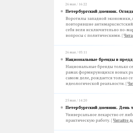
26 мая / 16:22
Петербургский дневник. Огляд
Воротилы западной экономики, к
повторявшие антимарксистский 
себя вели исключительно по-ма
вопросы с политическими.
{
Чита
26 мая / 03:11
Национальные бренды в предд
Национальные бренды только се
рамах формирующихся новых ры
самом деле, рождается только с
идеологической реальности.
{
Чи
25 мая / 14:20
Петербургский дневник. День 
Универсальное лекарство от либ
практическую работу.
{
Читайте д