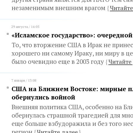
незаменимым внешним врагом
{
Читайте
29 августа / 14:05
«Исламское государство»: очередно
То, что вторжение США в Ирак не прине
хорошего ни самому Ираку, ни миру в ц
было очевидно еще в 2003 году
{
Читайте
7 января / 13:08
США на Ближнем Востоке: мирные 
обернулись войной
Внешняя политика США, особенно на Бл
обернулась страшной трагедией для мно
еще больше взбудоражила и без того не
регион
{
Читайте далее
}