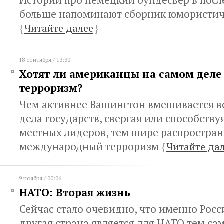
Истории про немецкий бундесвер в посл
больше напоминают сборник юмористич
{
Читайте далее
}
18 сентября / 13:30
Хотят ли американцы на самом деле
терроризм?
Чем активнее Вашингтон вмешивается в
дела государств, свергая или способств
местных лидеров, тем шире распростран
международный терроризм
{
Читайте да
9 ноября / 00:06
НАТО: Вторая жизнь
Сейчас стало очевидно, что именно Росс
другая страна является для НАТО тем с