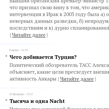
Бывший британский премьер-министр То
что признал свою вину в том, что амери
интервенция в Ирак в 2003 году была а) 
неверных данных разведки, б) непроду
последствиям и в) дурно спланированно
{
Читайте далее
}
8 июня / 13:35
Чего добивается Турция?
Политический обозреватель ТАСС Алекс
объясняет, какие цели преследует внеш
активность Анкары
{
Читайте далее
}
10 февраля / 13:27
Тысяча и одна Nacht