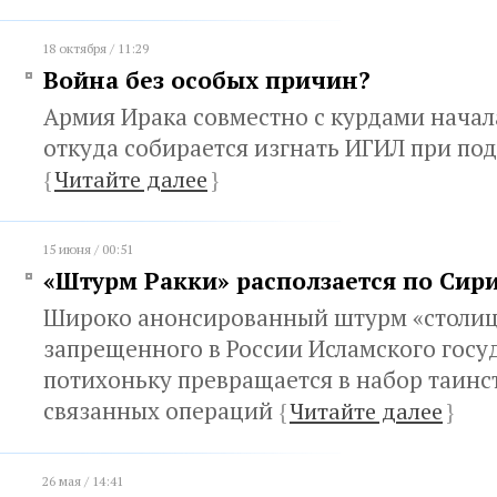
18 октября / 11:29
Война без особых причин?
Армия Ирака совместно с курдами начал
откуда собирается изгнать ИГИЛ при п
{
Читайте далее
}
15 июня / 00:51
«Штурм Ракки» расползается по Сир
Широко анонсированный штурм «столи
запрещенного в России Исламского госу
потихоньку превращается в набор таинс
связанных операций
{
Читайте далее
}
26 мая / 14:41