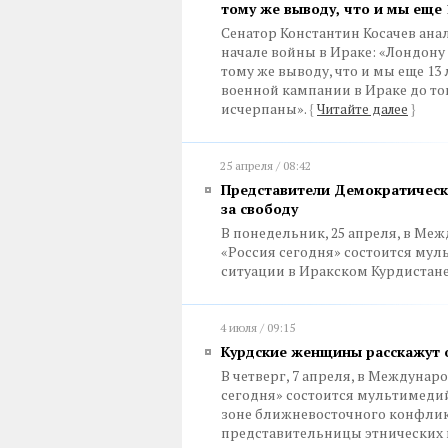
тому же выводу, что и мы еще 
Сенатор Константин Косачев ана
начале войны в Ираке: «Лондону
тому же выводу, что и мы еще 1
военной кампании в Ираке до т
исчерпаны».
{
Читайте далее
}
25 апреля / 08:42
Представители Демократическо
за свободу
В понедельник, 25 апреля, в М
«Россия сегодня» состоится му
ситуации в Иракском Курдистане
4 июля / 09:15
Курдские женщины расскажут о
В четверг, 7 апреля, в Междун
сегодня» состоится мультимеди
зоне ближневосточного конфлик
представительницы этнических 