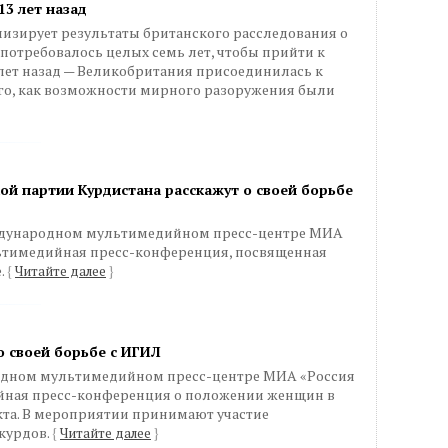
13 лет назад
лизирует результаты британского расследования о
 потребовалось целых семь лет, чтобы прийти к
3 лет назад — Великобритания присоединилась к
ого, как возможности мирного разоружения были
й партии Курдистана расскажут о своей борьбе
еждународном мультимедийном пресс-центре МИА
льтимедийная пресс-конференция, посвященная
.
{
Читайте далее
}
 своей борьбе с ИГИЛ
ародном мультимедийном пресс-центре МИА «Россия
йная пресс-конференция о положении женщин в
та. В мероприятии принимают участие
курдов.
{
Читайте далее
}