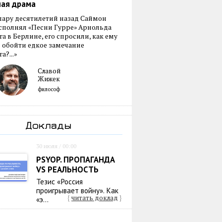
ная драма
пару десятилетий назад Саймон
сполнял «Песни Гурре» Арнольда
а в Берлине, его спросили, как ему
 обойти едкое замечание
а?...»
Славой
Жижек
философ
Доклады
30 июля / 00:00
PSYOP. ПРОПАГАНДА
VS РЕАЛЬНОСТЬ
Тезис «Россия
проигрывает войну». Как
{
читать доклад
}
«э...