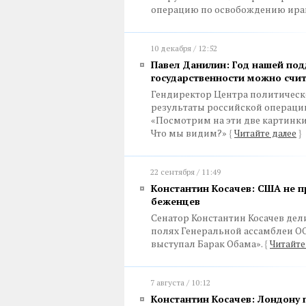
операцию по освобождению ира
10 декабря / 12:52
Павел Данилин: Год нашей под
государственности можно счи
Гендиректор Центра политическ
результаты российской операци
«Посмотрим на эти две картинки 
Что мы видим?»
{
Читайте далее
}
22 сентября / 11:49
Константин Косачев: США не п
беженцев
Сенатор Константин Косачев дел
полях Генеральной ассамблеи О
выступал Барак Обама».
{
Читайте
7 августа / 10:12
Константин Косачев: Лондону 