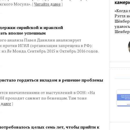
камер
кского Мосула».
{
Читайте далее
}
«Когда 
Рэттл и
Шёнберг
удалось
держки сирийской и иракской
Шенберг
тать вполне успешным
ого анализа Павел Данилин анализирует
и против ИГИЛ (организация запрещена в РФ):
из Ле Монда. Сентябрь 2015 и Октябрь 2016 годов.
ристало гордиться вкладом в решение проблемы
ится впечатлениями от выступлений в ООН: «На
ОН проходит саммит по беженцам. Там тоже
 далее
}
потребовалось целых семь лет, чтобы прийти к