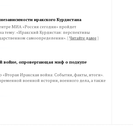
независимости иракского Курдистана
-центре МИА «Россия сегодня» пройдет
а тему: «Иракский Курдистан: перспективы
дарственном самоопределении».
{
Читайте далее
}
ой войне, опровергающая миф о подкупе
 «Вторая Иракская война: События, факты, итоги».
ременной военной истории, военного дела, а также