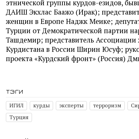
этнической группы курдов-езидов, бы
ДАИШ Экхлас Баажо (Ирак); представит
женщин в Европе Наджк Меике; депута
Турции от Демократической партии на
Ташдемир; представитель Ассоциации
Курдистана в России Ширин Юсуф; рук
проекта «Курдский фронт» (Россия) Дм
тэги
ИГИЛ
курды
эксперты
терроризм
Си
Турция