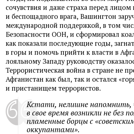
сочувствия и даже страха перед лицом
и беспощадного врага
,
Вашингтон зару
международной поддержкой
,
в том чис
Безопасности ООН
,
и сформировал коа
как показали последующие годы
,
загна
в горы и помочь прийти к власти в Афг
лояльному Западу руководству оказало
Террористическая война в стране не пр
Афганистан как был
,
так и остался
«
гор
и пристанищем террористов.
Кстати
,
нелишне напомнить
,
в свое время возникли не без 
пламенные борцы с «советски
оккупантами».