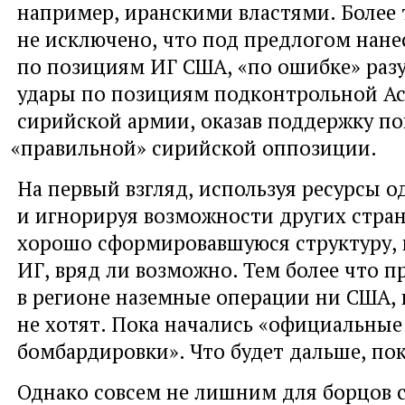
например
,
иранскими властями. Более 
не исключено
,
что под предлогом нане
по позициям ИГ США
,
«по ошибке» раз
удары по позициям подконтрольной Ас
сирийской армии
,
оказав поддержку по
«
правильной» сирийской оппозиции.
На первый взгляд
,
используя ресурсы о
и игнорируя возможности других стра
хорошо сформировавшуюся структуру
,
ИГ
,
вряд ли возможно. Тем более что п
в регионе наземные операции ни США
,
не хотят. Пока начались
«
официальные
бомбардировки». Что будет дальше
,
пок
Однако совсем не лишним для борцов 