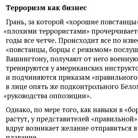
Терроризм как бизнес
Грань
,
за которой
«
хорошие повстанцы»
«
плохими террористами» прочерчивает
годы все четче. Происходит все по изв
«повстанцы
,
борцы с режимом» послу
Вашингтону
,
получают от него военну
тренируются у американских инструкт
и подчиняются приказам
«
правильного
в лице опять же подконтрольного Бело
«
руководства оппозиции».
Однако
,
по мере того
,
как навыки в «бо
растут
,
у представителей
«
правильной»
вдруг возникает желание отправиться в
плавание.