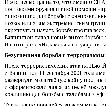
И это несмотря на то
,
что именно США 
поставками оружия и иной помощи
«
п
оппозиции» для борьбы с «неправиль
позволили этим экстремистским груп
окрепнуть и начать борьбу против всех.
Вашингтон начал новый виток борьбы 
На этот раз с «Исламским государством
Безуспешная борьба с терроризмом
После террористических атак на Нью-
и Вашингтон 11 сентября 2001 года ам
развернули масштабную войну против 
и сформировали для этих целей межд
коалицию для борьбы с талибами в Афг
Тогда
,
на поднявшейся во всем мире ги