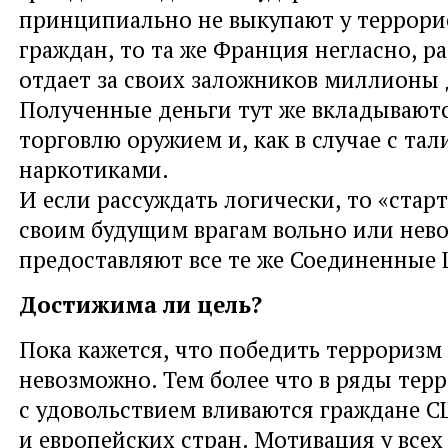
принципиально не выкупают у террори
граждан
,
то та же Франция негласно
,
ра
отдает за своих заложников миллионы 
Полученные деньги тут же вкладываютс
торговлю оружием и
,
как в случае с та
наркотиками.
И если рассуждать логически
,
то «стар
своим будущим врагам вольно или нев
предоставляют все те же Соединенные
Достижима ли цель?
Пока кажется
,
что победить терроризм
невозможно. Тем более что в ряды тер
с удовольствием вливаются граждане 
и европейских стран. Мотивация у всех