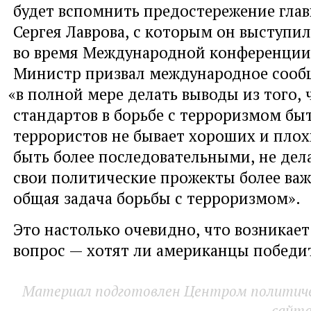
будет вспомнить предостережение гл
Сергея Лаврова
,
с которым он выступил
во время Международной конференции 
Министр призвал международное сооб
«
в полной мере делать выводы из того
,
стандартов в борьбе с терроризмом бы
террористов не бывает хороших и пло
быть более последовательными
,
не дел
свои политические прожекты более в
общая задача борьбы с терроризмом».
Это настолько очевидно
,
что возникает
вопрос — хотят ли американцы победи
Материал подготовлен Центром политичес
сайт