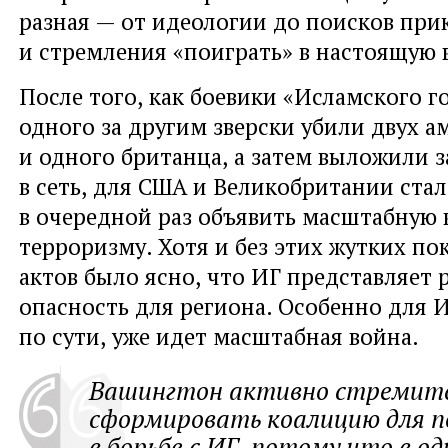
разная — от идеологии до поисков пр
и стремления
«
поиграть» в настоящую 
После того
,
как боевики
«
Исламского го
одного за другим зверски убили двух 
и одного британца
,
а затем выложили 
в сеть
,
для США и Великобритании стал
в очередной раз объявить масштабную 
терроризму. Хотя и без этих жутких по
актов было ясно
,
что ИГ представляет 
опасность для региона. Особенно для 
по сути
,
уже идет масштабная война.
Вашингтон активно стремит
сформировать коалицию для 
в борьбе с ИГ
,
потому что в од