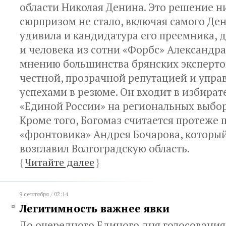
области Николая Денина. Это решение ни
сюрпризом не стало, включая самого Ден
удивила и кандидатура его преемника, 
и человека из сотни «Форбс» Александра
мнению большинства брянских экспертов
честной, прозрачной репутацией и упр
успехами в резюме. Он входит в избира
«Единой России» на региональных выбор
Кроме того, Богомаз считается протеже 
«фронтовика» Андрея Бочарова, которы
возглавил Волгоградскую область.
{
Читайте далее
}
9 сентября / 02:14
Легитимность важнее явки
До очередного Единого дня голосования 