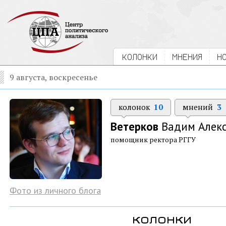
КОЛОНКИ
МНЕНИЯ
Н
9 августа, воскресенье
колонок
10
мнений
3
Ветерков
Вадим Алекс
помощник ректора РГГУ
Фото из личного блога
колонки