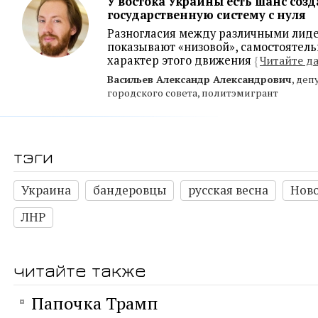
У востока Украины есть шанс соз
государственную систему с нуля
Разногласия между различными лид
показывают «низовой», самостоятел
характер этого движения
{
Читайте д
Васильев Александр Александрович
, деп
городского совета, политэмигрант
тэги
Украина
бандеровцы
русская весна
Нов
ЛНР
читайте также
Папочка Трамп