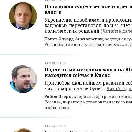
Произошло существенное усилен
власти
Укрепление новой власти происходит 
кадровых перестановок, но и за сче
политических решений
{
Читайте дал
Попов Эдуард Анатольевич
, ведущий на
Российского института стратегических ис
14 мая / 21:59
Подлинный источник хаоса на Юг
находится сейчас в Киеве
При любом дальнейшем развитии соб
для Новороссии не будет
{
Читайте да
Рябов Игорь
, координатор гражданского
Россия», директор исследовательского 
и общество»
14 мая / 22:00