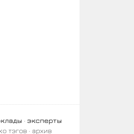
оклады
эксперты
ко тэгов
архив