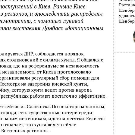
Рэттл и
поступлений в Киев. Раньше Киев
Шёнберг
из регионов, а впоследствии распределял
удалось
 усмотрению, с помощью лукавой
Шенберг
тики выставляя Донбасс «дотационным
ролируются ДНР, соблюдается порядок,
ях столкновений с силами хунты. Я общался с
овка, где на референдуме за независимость
а независимость от Киева проголосовало
 организовали регулярный сбор помощи для
есмотря на заверения киевской хунты,
йну, которую хунта ведет против народа
х республиках работают достаточно эффективно.
т сейчас из Славянска. По некоторым данным,
 города, есть существенные потери среди
по моим источникам, идет на десятки. Если эта
 означает, что хунта ведет сейчас
-Восточных регионов.