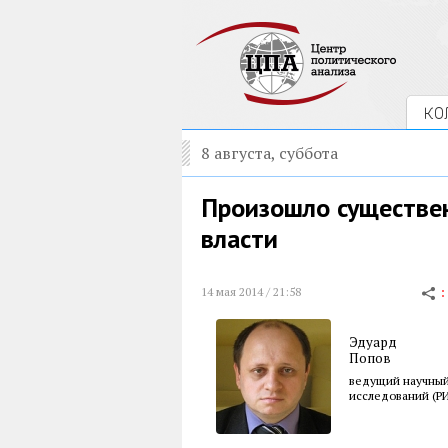
КО
8 августа, суббота
Произошло существен
власти
14 мая 2014 / 21:58
Эдуард
Попов
ведущий научный
исследований (Р