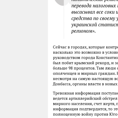
перевода налоговых 
высасывал все соки 
средства по своему
украинской статис
регионом».
Сейчас в городах, которые конт
насколько это возможно в услови
руководством города Константин
был побит крымский рекорд, и з
больше 98 процентов. Там люди
ополченцев и мирных граждан. Н
несмотря на самую настоящую во
Донбасса, органы власти в новы
Тревожная информация поступае
ведется артиллерийский обстрел
мирного населения, счет жертв, 
информация подтвердится, то это
полноценную войну против Юго