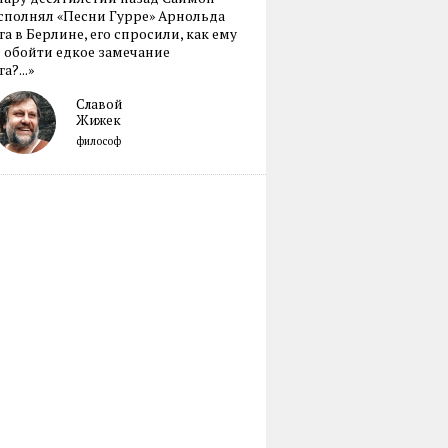
сполнял «Песни Гурре» Арнольда
а в Берлине, его спросили, как ему
 обойти едкое замечание
а?...»
Славой
Жижек
философ