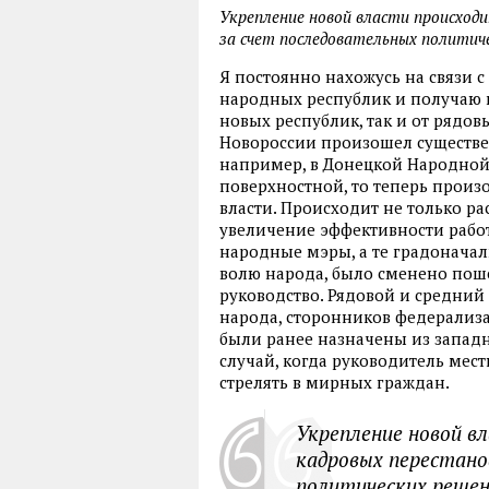
Укрепление новой власти происходи
за счет последовательных политич
Я постоянно нахожусь на связи 
народных республик и получаю и
новых республик, так и от рядовы
Новороссии произошел существе
например, в Донецкой Народной
поверхностной, то теперь прои
власти. Происходит не только ра
увеличение эффективности рабо
народные мэры, а те градоначаль
волю народа, было сменено пош
руководство. Рядовой и средний
народа, сторонников федерализ
были ранее назначены из запад
случай, когда руководитель мес
стрелять в мирных граждан.
Укрепление новой в
кадровых перестанов
политических решен