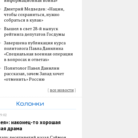
информационная война»
Дмитрий Медведев: «Нации,
чтобы сохраниться, нужно
собраться в кулак»
Вышел в свет 28-й выпуск
рейтинга депутатов Госдумы
Завершена публикация курса
политолога Павла Данилина
«Специальная военная операция
в вопросах и ответах»
Политолог Павел Данилин
рассказал, зачем Запад хочет
«отменить» Россию
{
все новости
}
Колонки
19:02
ея»: наконец-то хорошая
ная драма
пару десятилетий назад Саймон