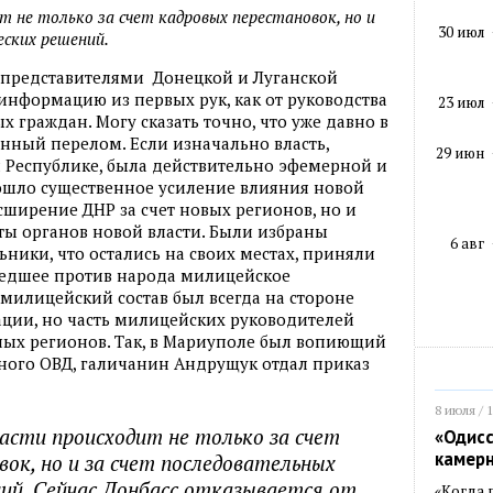
т не только за счет кадровых перестановок, но и
30 июл
еских решений.
с представителями Донецкой и Луганской
нформацию из первых рук, как от руководства
23 июл
х граждан. Могу сказать точно, что уже давно в
нный перелом. Если изначально власть,
29 июн
 Республике, была действительно эфемерной и
зошло существенное усиление влияния новой
сширение ДНР за счет новых регионов, но и
ты органов новой власти. Были избраны
6 авг
ники, что остались на своих местах, приняли
едшее против народа милицейское
 милицейский состав был всегда на стороне
ации, но часть милицейских руководителей
ных регионов. Так, в Мариуполе был вопиющий
тного ОВД, галичанин Андрущук отдал приказ
8 июля / 
ласти происходит не только за счет
«Одисс
камер
ок, но и за счет последовательных
ий. Сейчас Донбасс отказывается от
«Когда 