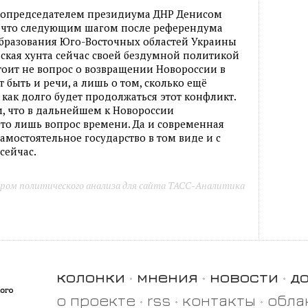
с сопредседателем президиума ДНР Денисом
, что следующим шагом после референдума
образования Юго-Восточных областей Украины
ская хунта сейчас своей бездумной политикой
тоит не вопрос о возвращении Новороссии в
 быть и речи, а лишь о том, сколько ещё
 как долго будет продолжаться этот конфликт.
м, что в дальнейшем к Новороссии
то лишь вопрос времени. Да и современная
амостоятельное государство в том виде и с
сейчас.
ром политического анализа для сайта ТАСС-Аналитика
колонки
мнения
новости
д
о проекте
rss
контакты
обла