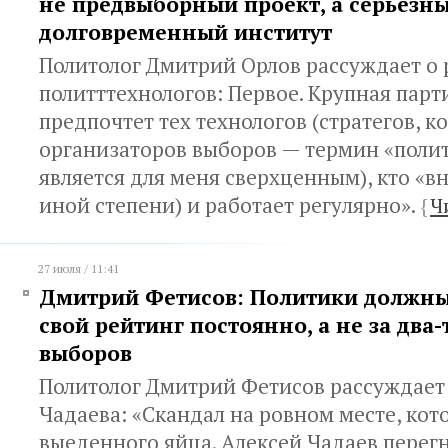
не предвыборный проект, а серьезн
долговременный институт
Политолог Дмитрий Орлов рассуждает о 
политттехнологов: Первое. Крупная парт
предпочтет тех технологов (стратегов, к
организаторов выборов — термин «полит
является для меня сверхценным), кто «вн
иной степени) и работает регулярно».
{
Ч
27 июля / 11:41
Дмитрий Фетисов: Политики должны
свой рейтинг постоянно, а не за два
выборов
Политолог Дмитрий Фетисов рассуждает 
Чадаева: «Скандал на ровном месте, кот
выеденного яйца. Алексей Чадаев перегн