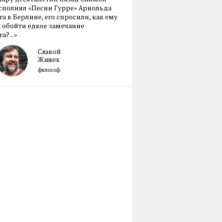
сполнял «Песни Гурре» Арнольда
а в Берлине, его спросили, как ему
 обойти едкое замечание
а?...»
Славой
Жижек
философ