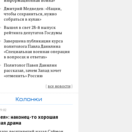
информационная война»
Дмитрий Медведев: «Нации,
чтобы сохраниться, нужно
собраться в кулак»
Вышел в свет 28-й выпуск
рейтинга депутатов Госдумы
Завершена публикация курса
политолога Павла Данилина
«Специальная военная операция
в вопросах и ответах»
Политолог Павел Данилин
рассказал, зачем Запад хочет
«отменить» Россию
{
все новости
}
Колонки
19:02
ея»: наконец-то хорошая
ная драма
пару десятилетий назад Саймон