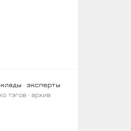
оклады
эксперты
ко тэгов
архив