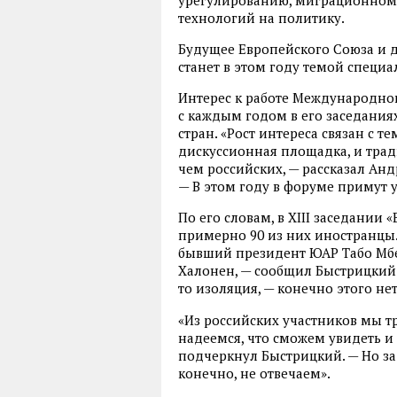
урегулированию, миграционному
технологий на политику.
Будущее Европейского Союза и 
станет в этом году темой специа
Интерес к работе Международног
с каждым годом в его заседаниях
стран. «Рост интереса связан с т
дискуссионная площадка, и трад
чем российских, — рассказал Ан
— В этом году в форуме примут у
По его словам, в XIII заседании 
примерно 90 из них иностранцы.
бывший президент ЮАР Табо Мбе
Халонен, — сообщил Быстрицкий. —
то изоляция, — конечно этого нет
«Из российских участников мы т
надеемся, что сможем увидеть и
подчеркнул Быстрицкий. — Но за
конечно, не отвечаем».