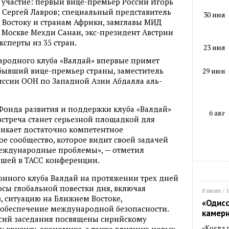
т участие: первый вице-премьер России Игорь
 Сергей Лавров; специальный представитель
30 июл
 Востоку и странам Африки, замглавы МИД
 Москве Мехди Санаи, экс-президент Австрии
сперты из 35 стран.
23 июл
ародного клуба «Валдай» впервые примет
бывший вице-премьер страны, заместитель
29 июн
иссии ООН по Западной Азии Абдалла аль-
Фонда развития и поддержки клуба «Валдай»
6 авг
встреча станет серьезной площадкой для
зникает достаточно компетентное
 сообщество, которое видит своей задачей
международные проблемы», — отметил
шей в ТАСС конференции.
онного клуба Валдай на протяжении трех дней
сы глобальной повестки дня, включая
8 июля / 
, ситуацию на Ближнем Востоке,
«Одисс
е обеспечение международной безопасности.
камер
ссий заседания посвящены сирийскому
«Когда 