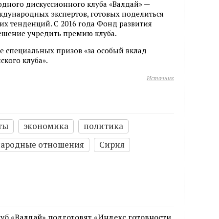
дного дискуссионного клуба «Валдай» —
ждународных экспертов, готовых поделиться
 тенденций. С 2016 года Фонд развития
ешение учредить премию клуба.
ие специальных призов «за особый вклад
ского клуба».
Источник
ты
экономика
политика
ародные отношения
Сирия
б «Валдай» подготовят «Индекс готовности