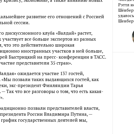
 кризису, экономике, а также влиянию новых
Рэттл и
Шёнберг
удалось
дальнейшее развитие его отношений с Россией
Шенберг
льной сессии.
о дискуссионного клуба «Валдай» растет,
 участвует все больше экспертов из разных
ем, что это действительно широкая
иционно иностранных участков в ней больше,
дрей Быстрицкий на пресс- конференции в ТАСС.
частие представители 35 стран».
«Валдая» ожидается участие 137 гостей,
 «Мы позвали таких выдающихся гостей, как
ки, экс-президент Финляндии Тарья
 Так что все разговоры о том, что есть какая-
».
радиционно позвали представителей власти,
 президента России Владимира Путина, —
 график государственных деятелей мы,