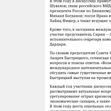
В этом году в дискуссиях приму
Шувалов; глава российского МИД
президента России по Ближнему
Михаил Богданов; посол Ирана в
Хайнц Фишер, а также ведущие эк
Кроме того, в заседании междун
участие представитель Сирии — 
исполнительного секретаря ком
Дардари.
По словам председателя Совета 
Андрея Быстрицкого, сочинская 
вопросов и поиска ответов. «Во
международное интеллектуальное
обсудить самые существенные 
Быстрицкий выступая на прошед
Каждый год участники дискусси
рассматривают актуальные вопро
урегулирование острых кризисов
экономические санкции, а такж
В этом году шесть отдельных се