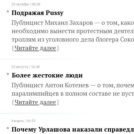
29 октября / 00:28
Подражая Pussy
Публицист Михаил Захаров — о том, како
необходимо вынести протестным деятел
троллям из уголовного дела блогера Сок
{
Читайте далее
}
23 августа / 16:48
Более жестокие люди
Публицист Антон Котенев — о том, поче
паралимпийцев в полном составе не пуст
{
Читайте далее
}
8 марта / 20:55
Почему Урлашова наказали справед