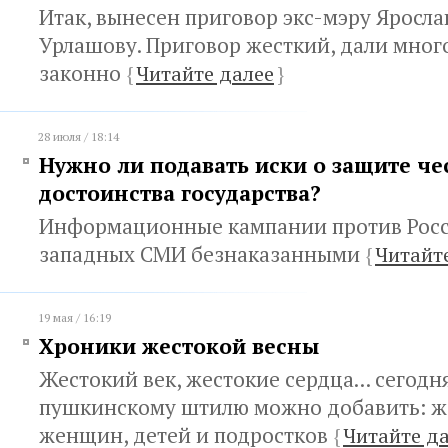
Итак, вынесен приговор экс-мэру Яросл
Урлашову. Приговор жесткий, дали мног
законно
{
Читайте далее
}
28 июля / 18:14
Нужно ли подавать иски о защите че
достоинства государства?
Информационные кампании против Росс
западных СМИ безнаказанными
{
Читайт
19 мая / 16:19
Хроники жестокой весны
Жестокий век, жестокие сердца... сегод
пушкинскому штилю можно добавить: ж
женщин, детей и подростков
{
Читайте д