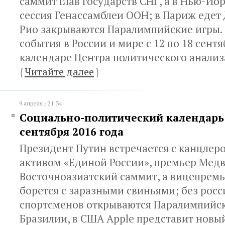
саммит глав государств СНГ, а в Нью-Йо
сессия Генассамблеи ООН; в Париж едет 
Рио закрываются Паралимпийские игры. 
события в России и мире с 12 по 18 сент
календаре Центра политического анализ
{
Читайте далее
}
9 апреля / 21:34
Социально-политический календарь с
сентября 2016 года
Президент Путин встречается с канцлер
активом «Единой России», премьер Медв
Восточноазиатский саммит, а вицепрем
борется с заразными свиньями; без рос
спортсменов открываются Паралимпийск
Бразилии, в США Apple представит новы