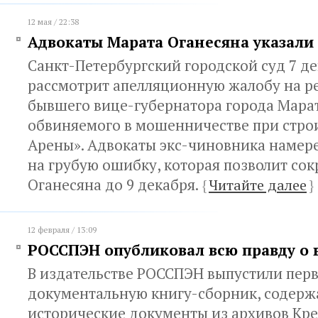
12 мая / 22:38
Адвокаты Марата Оганесяна указали
Санкт-Петербургский городской суд 7 д
рассмотрит апелляционную жалобу на р
бывшего вице-губернатора города Марат
обвиняемого в мошенничестве при строи
Арены». Адвокаты экс-чиновника намере
на грубую ошибку, которая позволит сок
Оганесяна до 9 декабря.
{
Читайте далее
}
12 февраля / 13:09
РОССПЭН опубликовал всю правду о 
В издательстве РОССПЭН выпустили пер
документальную книгу-сборник, содер
исторические документы из архивов Кре