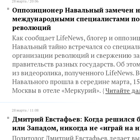
28 марта / 20:06
Оппозиционер Навальный замечен на
международными специалистами по
революций
Как сообщает LifeNews, блогер и оппози
Навальный тайно встречался со специал
организации революций и свержению з
правительств разных государств. Об этом
из видеоролика, полученного LifeNews. 
Навального прошла в середине марта, 15 
Москвы в отеле «Меркурий».
{
Читайте да
28 марта / 11:08
Дмитрий Евстафьев: Когда решился 
или Западом, никогда не «играй на 
Политолог Дмитрий Евстафьев делает вы