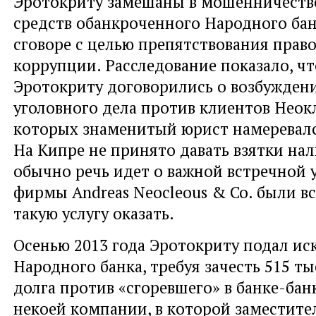
Эротокриту замешаны в мошенничеств
средств обанкроченного Народного бан
сговоре с целью препятствования право
коррупции. Расследование показало, чт
Эротокриту договорились о возбужден
уголовного дела против клиентов Неокл
которых знаменитый юрист намеревалс
На Кипре не принято давать взятки на
обычно речь идет о важной встречной у
фирмы Andreas Neocleous & Co. были в
такую услугу оказать.
Осенью 2013 года Эротокриту подал ис
Народного банка, требуя зачесть 515 ты
долга против «сгоревшего» в банке-бан
некоей компании, в которой заместите