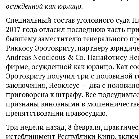
осужденной как юрлицо.
Специальный состав уголовного суда Н
2017 года огласил последнюю часть пр
бывшему заместителю генерального пр
Риккосу Эротокриту, партнеру юриди
Andreas Neocleous & Co. Панайотису Не
фирме, осужденной как юрлицо. Как со
Эротокриту получил три с половиной 
заключения, Неоклеус — два с половин
приговорена к штрафу. Все подсудимы
признаны виновными в мошенничестве
препятствовании правосудию.
Три недели назад, 8 февраля, практичес
истеблишмент Республики Кипр, включ