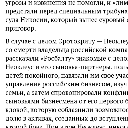
угрозы и извинения не помогли, и «ли
предстали перед специальным трибуна
суда Никосии, который вынес суровый
приговор.
В случае с делом Эротокриту — Неоклеу
со смерти владельца российской компа
рассказали «Росбалту» знакомые с дел
Неоклеус и его сыновья-партнеры, пол
детей покойного, навязали им свое уча
управление российским бизнесом, изу
семьи, а затем спровоцировали конфли
сыновьями бизнесмена от его первого б
вдовой, которую соблазнили возможно
долю в активах, созданных до вступле
второй брак. При этом Неоклеус, никог