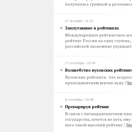
получилась громкой и резонан
27 октября / 16:31
Заплутавшие в рейтингах
Международное рейтинговое аге
рейтинг России на одну ступень,
российской экономике ухудшае
17 сентября / 18:49
Волшебство вузовских рейтинг
Вузовские рейтинги - что всеро
преподавателям магию вуду
{
Чи
8 сентября / 20:08
Препарируя рейтинг
В связи с пятнадцатилетием на
государства, хочется не петь ем
него такой высокий рейтинг
{
Чи