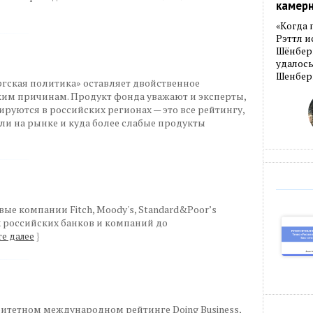
камер
«Когда 
Рэттл и
Шёнберг
удалось
Шенберг
гская политика» оставляет двойственное
ьким причинам. Продукт фонда уважают и эксперты,
руются в российских регионах — это все рейтингу,
али на рынке и куда более слабые продукты
е компании Fitch, Moody's, Standard&Poor’s
российских банков и компаний до
е далее
}
итетном международном рейтинге Doing Business,