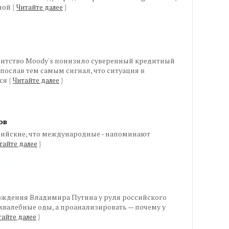
сной
{
Читайте далее
}
нтство Moody's понизило суверенный кредитный
 послав тем самым сигнал, что ситуация в
тся
{
Читайте далее
}
ов
ссийские, что международные - напоминают
тайте далее
}
хождения Владимира Путина у руля российского
у хвалебные оды, а проанализировать — почему у
тайте далее
}