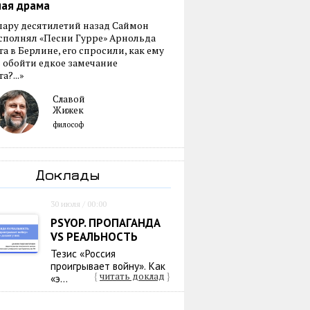
ная драма
пару десятилетий назад Саймон
сполнял «Песни Гурре» Арнольда
а в Берлине, его спросили, как ему
 обойти едкое замечание
а?...»
Славой
Жижек
философ
Доклады
30 июля / 00:00
PSYOP. ПРОПАГАНДА
VS РЕАЛЬНОСТЬ
Тезис «Россия
проигрывает войну». Как
{
читать доклад
}
«э...