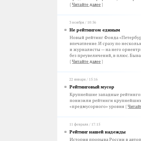
{
Читайте далее
}
3 ноября / 10:56
Не рейтингом единым
Новый рейтинг Фонда «Петербур
впечатление. И сразу по нескол
и журналисты — на него ориентри
без преувеличений, в плюс. Быв
{
Читайте далее
}
22 января / 15:16
Рейтинговый мусор
Крупнейшие западные рейтинговы
понизили рейтинги крупнейших 
«предмусорного» уровня
{
Читайт
11 февраля / 17:15
Рейтинг нашей надежды
История прорыва России в автор