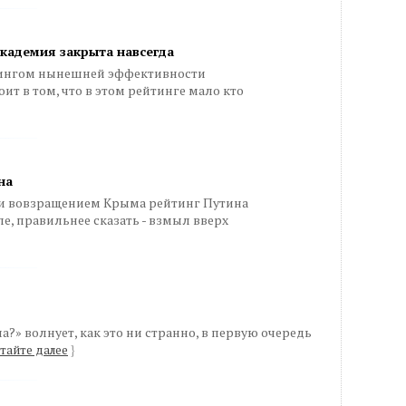
академия закрыта навсегда
тингом нынешней эффективности
ит в том, что в этом рейтинге мало кто
на
е и вовзращением Крыма рейтинг Путина
е, правильнее сказать - взмыл вверх
а?» волнует, как это ни странно, в первую очередь
тайте далее
}