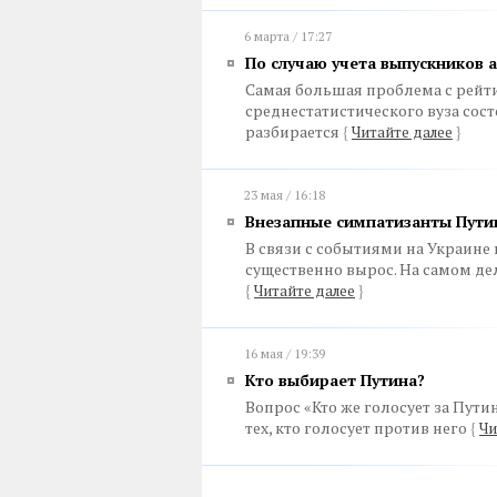
6 марта / 17:27
По случаю учета выпускников 
Самая большая проблема с рей
среднестатистического вуза состо
разбирается
{
Читайте далее
}
23 мая / 16:18
Внезапные симпатизанты Пути
В связи с событиями на Украин
существенно вырос. На самом дел
{
Читайте далее
}
16 мая / 19:39
Кто выбирает Путина?
Вопрос «Кто же голосует за Путин
тех, кто голосует против него
{
Чи